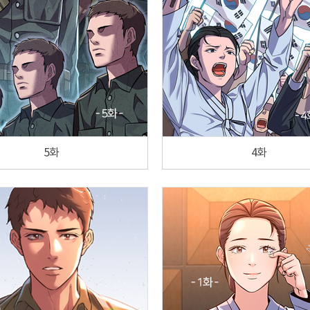
5화
4화