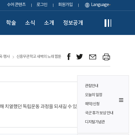
수어 콘텐츠
로그인
회원가입
Language
학술
소식
소개
정보공개
육·행사
신흥무관학교 새벽의 노래 웹툰
관람안내
오늘의 일정
예약/신청
해 치열했던 독립운동 과정을 되새길 수 있도록 제작된
국군 휴가 보상 안내
디지털기념관