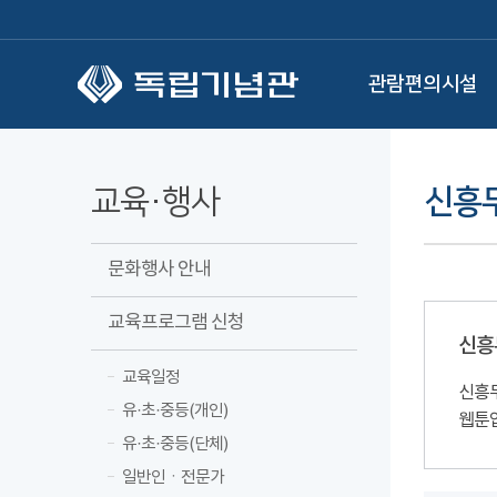
본문 바로가기
관람편의시설
교육·행사
신흥
문화행사 안내
교육프로그램 신청
신흥
교육일정
신흥무
유·초·중등(개인)
웹툰
유·초·중등(단체)
일반인ㆍ전문가