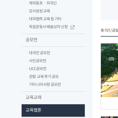
재외동포ㆍ외국인
강사양성 교육
대외협력 교육 등 기타
독립운동사 배움상자 신청
총:
9
건 / 금일
공모전
대국민 공모전
사진공모전
UCC공모전
관람·교육 후기 공모
기타 나라사랑 공모전
교육교재
교육웹툰