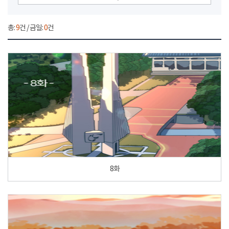
총:
9
건 / 금일:
0
건
8화