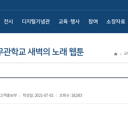
전시
디지털기념관
교육·행사
참여
소장자료
무관학교 새벽의 노래 웹툰
교
: 고객홍보부
작성일 : 2021-07-01
조회수 : 18,583