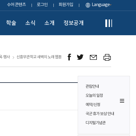
수어 콘텐츠
로그인
회원가입
Language
학술
소식
소개
정보공개
육·행사
신흥무관학교 새벽의 노래 웹툰
관람안내
오늘의 일정
예약/신청
국군 휴가 보상 안내
디지털기념관