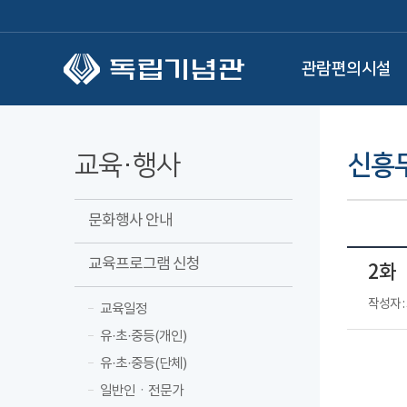
본문 바로가기
관람편의시설
교육·행사
신흥
문화행사 안내
교육프로그램 신청
2화
작성자 
교육일정
유·초·중등(개인)
유·초·중등(단체)
일반인ㆍ전문가