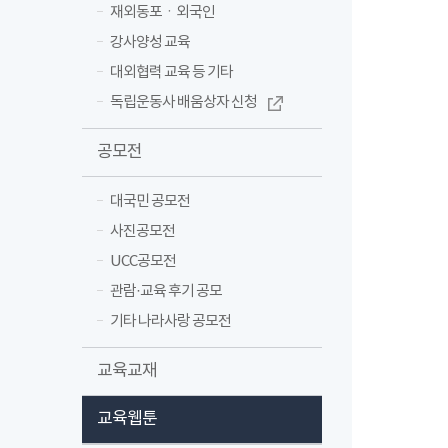
재외동포ㆍ외국인
강사양성 교육
대외협력 교육 등 기타
독립운동사 배움상자 신청
공모전
대국민 공모전
사진공모전
UCC공모전
관람·교육 후기 공모
기타 나라사랑 공모전
교육교재
교육웹툰