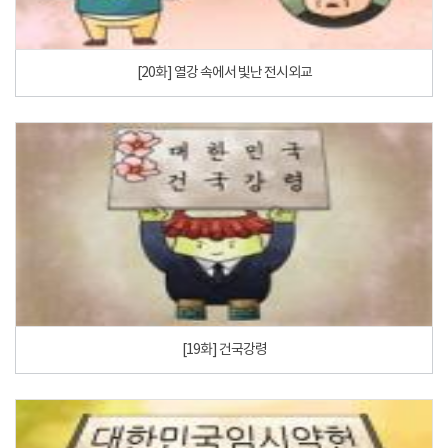
[20화] 열강 속에서 빛난 전시외교
[19화] 건국강령