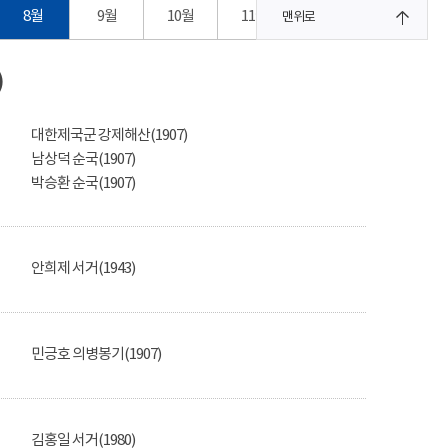
8월
9월
10월
11월
12월
맨위로
)
대한제국군 강제해산(1907)
남상덕 순국(1907)
박승환 순국(1907)
안희제 서거(1943)
민긍호 의병봉기(1907)
김홍일 서거(1980)