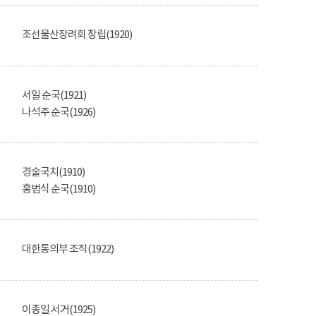
조선물산장려회 창립(1920)
서일 순국(1921)
나석주 순국(1926)
경술국치(1910)
홍범식 순국(1910)
대한통의부 조직(1922)
이종일 서거(1925)