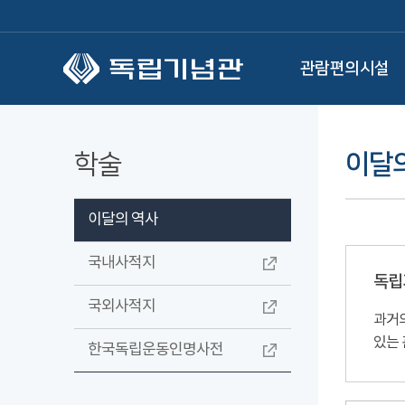
본문 바로가기
관람편의시설
학술
이달
이달의 역사
국내사적지
독립
국외사적지
과거의
있는 
한국독립운동인명사전