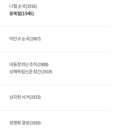
나철 순국(1916)
광복절(1945)
이만규 순국(1907)
대동창의단 조직(1908)
상해독립신문 창간(1919)
남자현 서거(1933)
성명회 결성(1910)