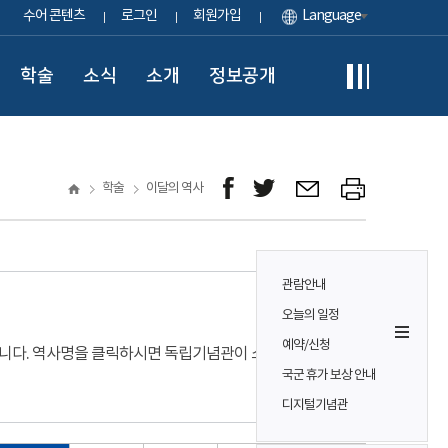
수어 콘텐츠
로그인
회원가입
Language
학술
소식
소개
정보공개
학술
이달의 역사
관람안내
오늘의 일정
예약/신청
입니다. 역사명을 클릭하시면 독립기념관이 소장하고
국군 휴가 보상 안내
디지털기념관