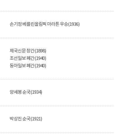
손기정 베를린올림픽 마라톤 우승(1936)
제국신문 창간(1898)
조선일보 폐간(1940)
동아일보 폐간(1940)
양세봉 순국(1934)
박상진 순국(1921)