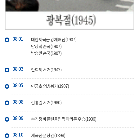
08.01
대한제국군 강제해산(1907)
남상덕 순국(1907)
박승환 순국(1907)
08.03
안희제 서거(1943)
08.05
민긍호 의병봉기(1907)
08.08
김홍일 서거(1980)
08.09
손기정 베를린올림픽 마라톤 우승(1936)
08.10
제국신문 창간(1898)