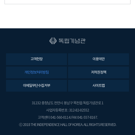
고객헌장
이용약관
개인정보처리방침
저작권정책
이메일무단수집거부
사이트맵
31232 충청남도 천안시 동남구 목천읍 독립기념관로 1
사업자등록번호 : 312-82-02552
고객센터 041-560-0114. FAX 041-557-8167.
ⓒ 2018 THE INDEPENDENCE HALL OF KOREA. ALL RIGHTS RESERVED.