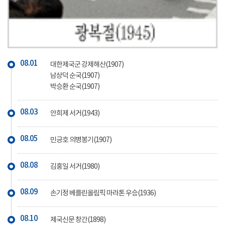
08.01
대한제국군 강제해산(1907)
남상덕 순국(1907)
박승환 순국(1907)
08.03
안희제 서거(1943)
08.05
민긍호 의병봉기(1907)
08.08
김홍일 서거(1980)
08.09
손기정 베를린올림픽 마라톤 우승(1936)
08.10
제국신문 창간(1898)