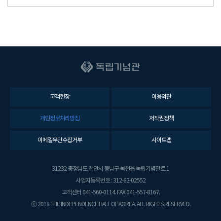
고객헌장
이용약관
개인정보처리방침
저작권정책
이메일무단수집거부
사이트맵
31232 충청남도 천안시 동남구 목천읍 독립기념관로 1
사업자등록번호 : 312-82-02552
고객센터 041-560-0114. FAX 041-557-8167.
ⓒ 2018 THE INDEPENDENCE HALL OF KOREA. ALL RIGHTS RESERVED.