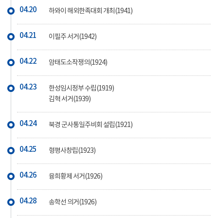
04.20
하와이 해외한족대회 개최(1941)
04.21
이필주 서거(1942)
04.22
암태도소작쟁의(1924)
04.23
한성임시정부 수립(1919)
김혁 서거(1939)
04.24
북경 군사통일주비회 설립(1921)
04.25
형평사창립(1923)
04.26
융희황제 서거(1926)
04.28
송학선 의거(1926)