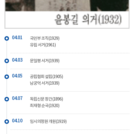
04.01
국민부 조직(1929)
유림 서거(1961)
04.03
문일평 서거(1939)
04.05
공립협회 설립(1905)
남궁억 서거(1939)
04.07
독립신문 창간(1896)
최재형 순국(1920)
04.10
임시의정원 개원(1919)