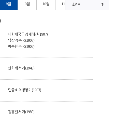
8월
9월
10월
11월
12월
맨위로
)
대한제국군 강제해산(1907)
남상덕 순국(1907)
박승환 순국(1907)
안희제 서거(1943)
민긍호 의병봉기(1907)
김홍일 서거(1980)