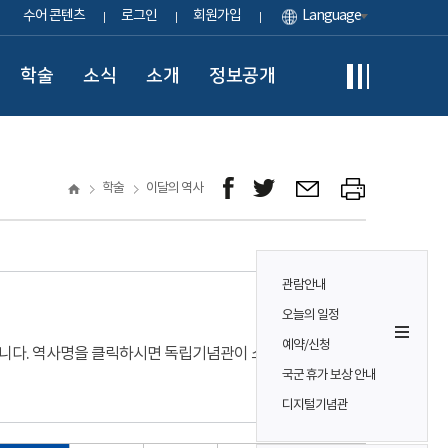
수어 콘텐츠
로그인
회원가입
Language
학술
소식
소개
정보공개
학술
이달의 역사
관람안내
오늘의 일정
예약/신청
입니다. 역사명을 클릭하시면 독립기념관이 소장하고
국군 휴가 보상 안내
디지털기념관