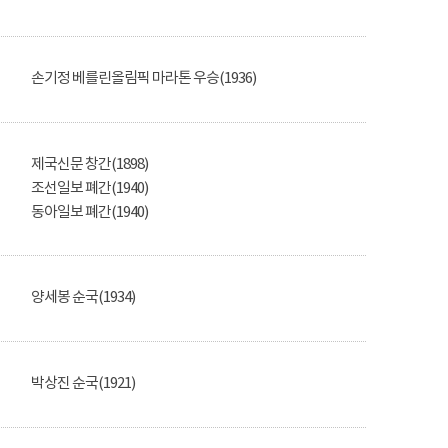
손기정 베를린올림픽 마라톤 우승(1936)
제국신문 창간(1898)
조선일보 폐간(1940)
동아일보 폐간(1940)
양세봉 순국(1934)
박상진 순국(1921)