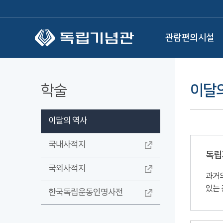
본문 바로가기
관람편의시설
학술
이달
이달의 역사
국내사적지
독립
국외사적지
과거의
있는 
한국독립운동인명사전