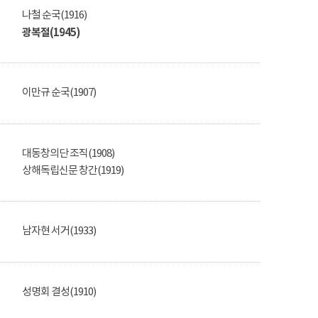
나철 순국(1916)
광복절(1945)
이만규 순국(1907)
대동창의단 조직(1908)
상해독립신문 창간(1919)
남자현 서거(1933)
성명회 결성(1910)