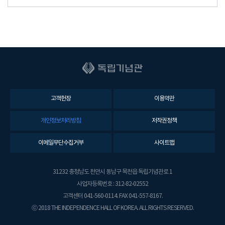
고객헌장
이용약관
개인정보처리방침
저작권정책
이메일무단수집거부
사이트맵
31232 충청남도 천안시 동남구 목천읍 독립기념관로 1
사업자등록번호 : 312-82-02552
고객센터 041-560-0114. FAX 041-557-8167.
ⓒ 2018 THE INDEPENDENCE HALL OF KOREA. ALL RIGHTS RESERVED.