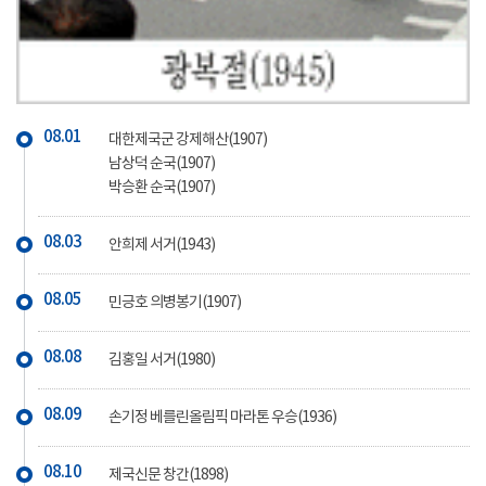
08.01
대한제국군 강제해산(1907)
남상덕 순국(1907)
박승환 순국(1907)
08.03
안희제 서거(1943)
08.05
민긍호 의병봉기(1907)
08.08
김홍일 서거(1980)
08.09
손기정 베를린올림픽 마라톤 우승(1936)
08.10
제국신문 창간(1898)