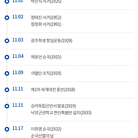
11.01
박은식 서거(1925)
11.02
정태진 서거(1952)
정정화 서거(1991)
11.03
광주학생 항일운동(1929)
11.04
채응언 순국(1915)
11.09
의열단 조직(1919)
11.11
제1차 세계대전 종전(1918)
11.15
승려독립선언서 발표(1919)
낙양군관학교 한인특별반 설치(1933)
11.17
이회영 순국(1932)
순국선열의 날