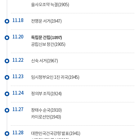
을사오조약 늑결(1905)
11.18
전명운 서거(1947)
11.20
독립문 건립(1897)
공립신보 창간(1905)
11.22
신숙 서거(1967)
11.23
임시정부요인 1진 귀국(1945)
11.24
정의부 조직(1924)
11.27
장태수 순국(1910)
카이로선언(1943)
11.28
대한민국건국강령 발표(1941)