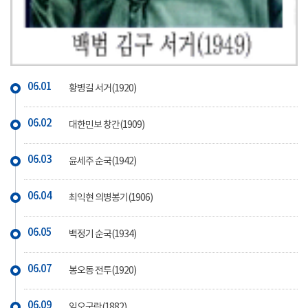
06.01
황병길 서거(1920)
06.02
대한민보 창간(1909)
06.03
윤세주 순국(1942)
06.04
최익현 의병봉기(1906)
06.05
백정기 순국(1934)
06.07
봉오동 전투(1920)
06.09
임오군란(1882)