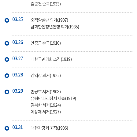
김중건 순국(1933)
03.25
오적암살단 의거(1907)
남화한인청년연맹 의거(1935)
03.26
안중근 순국(1910)
03.27
대한국민의회 조직(1919)
03.28
김익상 의거(1922)
03.29
민긍호 서거(1908)
유림단 파리장서 제출(1919)
김복한 서거(1924)
이상재 서거(1927)
03.31
대한자강회 조직(1906)