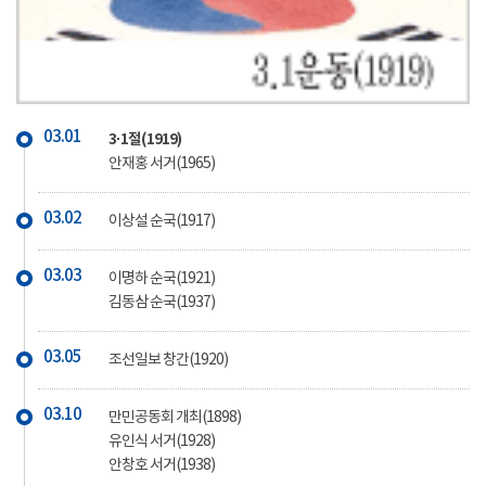
03.01
3·1절(1919)
안재홍 서거(1965)
03.02
이상설 순국(1917)
03.03
이명하 순국(1921)
김동삼 순국(1937)
03.05
조선일보 창간(1920)
03.10
만민공동회 개최(1898)
유인식 서거(1928)
안창호 서거(1938)