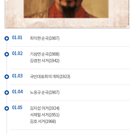
01.01
최익현 순국(1907)
01.02
기삼연 순국(1908)
김경천 서거(1942)
01.03
국민대표회의 개최(1923)
01.04
노응규 순국(1907)
01.05
김지섭 의거(1924)
서재필 서거(1951)
김호 서거(1968)