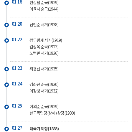
01.16
편강렬 순국(1929)
이육사 순국(1944)
01.20
신언준 서거(1938)
01.22
광무황제 서거(1919)
김상옥 순국(1923)
노백린 서거(1926)
01.23
최용신 서거(1935)
01.24
김좌진 순국(1930)
이장녕 서거(1932)
01.25
이의준 순국(1929)
한국독립당(상해) 창당(1930)
01.27
태극기 제정(1883)