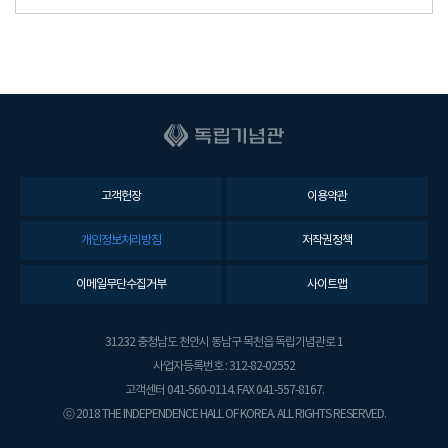
고객헌장
이용약관
개인정보처리방침
저작권정책
이메일무단수집거부
사이트맵
31232 충청남도 천안시 동남구 목천읍 독립기념관로 1
사업자등록번호 : 312-82-02552
고객센터 041-560-0114. FAX 041-557-8167.
ⓒ 2018 THE INDEPENDENCE HALL OF KOREA. ALL RIGHTS RESERVED.