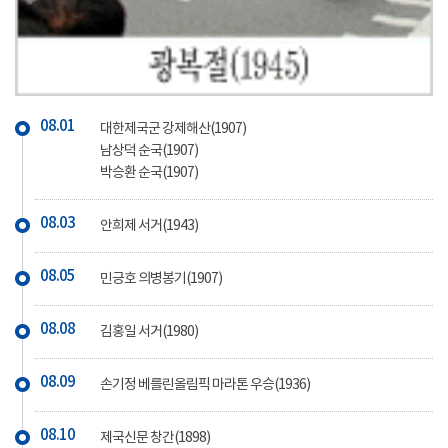
08.01
대한제국군 강제해산(1907)
남상덕 순국(1907)
박승환 순국(1907)
08.03
안희제 서거(1943)
08.05
민긍호 의병봉기(1907)
08.08
김홍일 서거(1980)
08.09
손기정 베를린올림픽 마라톤 우승(1936)
08.10
제국신문 창간(1898)