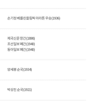
손기정 베를린올림픽 마라톤 우승(1936)
제국신문 창간(1898)
조선일보 폐간(1940)
동아일보 폐간(1940)
양세봉 순국(1934)
박상진 순국(1921)