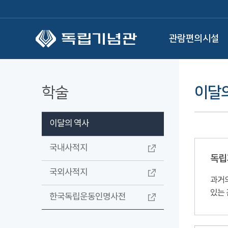
본문 바로가기
관람편의시설
학술
이달
이달의 역사
국내사적지
독립
국외사적지
과거의
있는 
한국독립운동인명사전