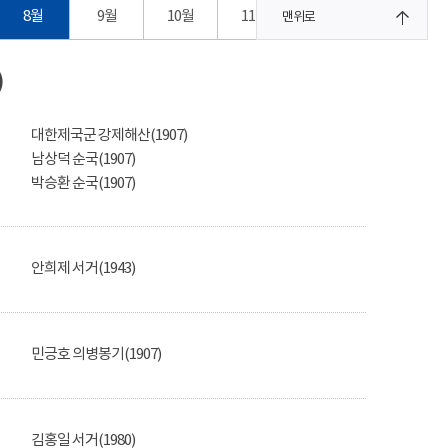
8월
9월
10월
11월
12월
맨위로
)
대한제국군 강제해산(1907)
남상덕 순국(1907)
박승환 순국(1907)
안희제 서거(1943)
민긍호 의병봉기(1907)
김홍일 서거(1980)