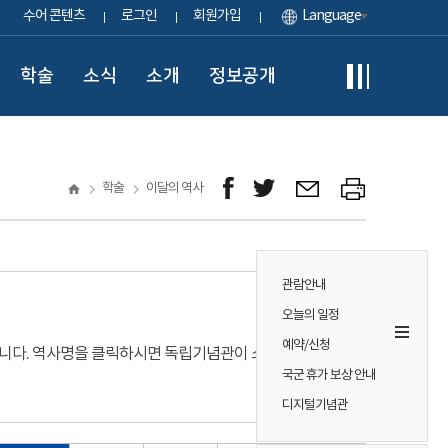
수어 콘텐츠
로그인
회원가입
Language
학술
소식
소개
정보공개
학술
이달의 역사
관람안내
오늘의 일정
예약/신청
입니다. 역사명을 클릭하시면 독립기념관이 소장하고
국군 휴가 보상 안내
디지털기념관