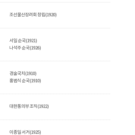
조선물산장려회 창립(1920)
서일 순국(1921)
나석주 순국(1926)
경술국치(1910)
홍범식 순국(1910)
대한통의부 조직(1922)
이종일 서거(1925)