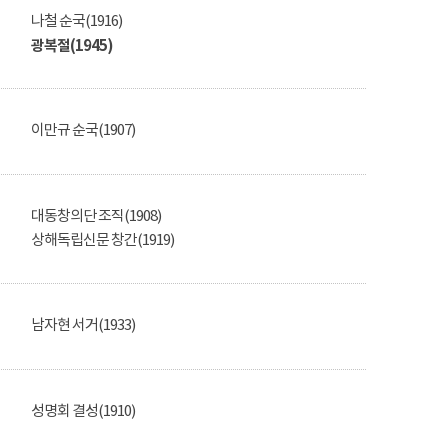
나철 순국(1916)
광복절(1945)
이만규 순국(1907)
대동창의단 조직(1908)
상해독립신문 창간(1919)
남자현 서거(1933)
성명회 결성(1910)