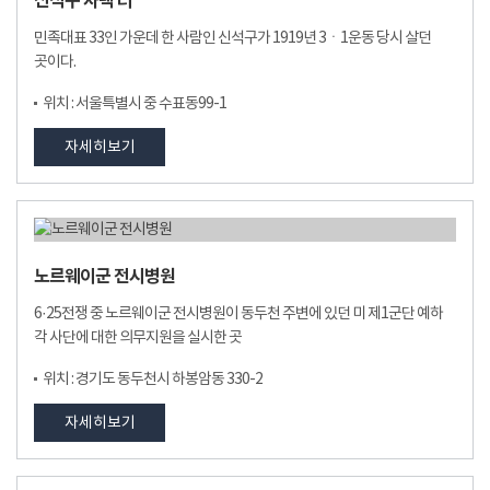
신석구 사택 터
민족대표 33인 가운데 한 사람인 신석구가 1919년 3ㆍ1운동 당시 살던
곳이다.
위치 : 서울특별시 중 수표동99-1
자세히보기
노르웨이군 전시병원
6·25전쟁 중 노르웨이군 전시병원이 동두천 주변에 있던 미 제1군단 예하
각 사단에 대한 의무지원을 실시한 곳
위치 : 경기도 동두천시 하봉암동 330-2
자세히보기