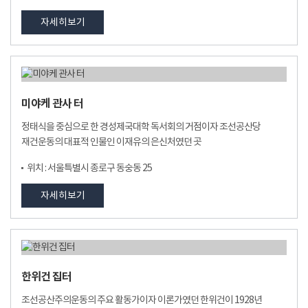
자세히보기
미야케 관사 터
정태식을 중심으로 한 경성제국대학 독서회의 거점이자 조선공산당
재건운동의 대표적 인물인 이재유의 은신처였던 곳
위치 : 서울특별시 종로구 동숭동 25
자세히보기
한위건 집터
조선공산주의운동의 주요 활동가이자 이론가였던 한위건이 1928년