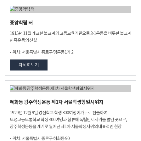
중앙학림 터
1915년 11월 개교한 불교계의 고등교육기관으로 3·1운동을 비롯한 불교계
민족운동의 산실
위치 : 서울특별시 종로구 명륜동1가 2
자세히보기
혜화동 광주학생운동 제1차 서울학생항일시위지
1929년 12월 9일 경신학교 학생 300여명이가두로 진출하여
보성고등보통학교 학생 400여명과 합류해 독립만세시위를 벌인 곳으로,
광주학생운동을 계기로 일어난 제1차 서울학생시위의 대표적인 현장
위치 : 서울특별시 종로구 혜화동 90