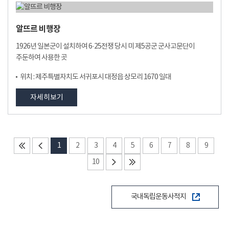
알뜨르 비행장
1926년 일본군이 설치하여 6·25전쟁 당시 미 제5공군 군사고문단이
주둔하여 사용한 곳
위치 : 제주특별자치도 서귀포시 대정읍 상모리 1670 일대
자세히보기
1
2
3
4
5
6
7
8
9
10
국내독립운동사적지