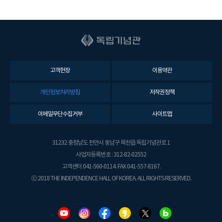
고객헌장
이용약관
개인정보처리방침
저작권정책
이메일무단수집거부
사이트맵
31232 충청남도 천안시 동남구 목천읍 독립기념관로 1
사업자등록번호 : 312-82-02552
고객센터 041-560-0114. FAX 041-557-8167.
ⓒ 2018 THE INDEPENDENCE HALL OF KOREA. ALL RIGHTS RESERVED.