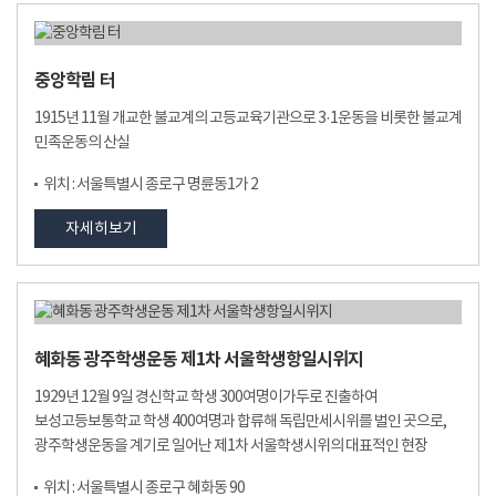
중앙학림 터
1915년 11월 개교한 불교계의 고등교육기관으로 3·1운동을 비롯한 불교계
민족운동의 산실
위치 : 서울특별시 종로구 명륜동1가 2
자세히보기
혜화동 광주학생운동 제1차 서울학생항일시위지
1929년 12월 9일 경신학교 학생 300여명이가두로 진출하여
보성고등보통학교 학생 400여명과 합류해 독립만세시위를 벌인 곳으로,
광주학생운동을 계기로 일어난 제1차 서울학생시위의 대표적인 현장
위치 : 서울특별시 종로구 혜화동 90