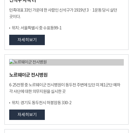
신석구 사택 터
민족대표 33인 가운데 한 사람인 신석구가 1919년 3ㆍ1운동 당시 살던
곳이다.
위치 : 서울특별시 중 수표동99-1
자세히보기
노르웨이군 전시병원
6·25전쟁 중 노르웨이군 전시병원이 동두천 주변에 있던 미 제1군단 예하
각 사단에 대한 의무지원을 실시한 곳
위치 : 경기도 동두천시 하봉암동 330-2
자세히보기