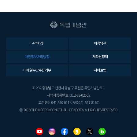
고객헌장
이용약관
개인정보처리방침
저작권정책
이메일무단수집거부
사이트맵
31232 충청남도 천안시 동남구 목천읍 독립기념관로 1
사업자등록번호 : 312-82-02552
고객센터 041-560-0114. FAX 041-557-8167.
ⓒ 2018 THE INDEPENDENCE HALL OF KOREA. ALL RIGHTS RESERVED.