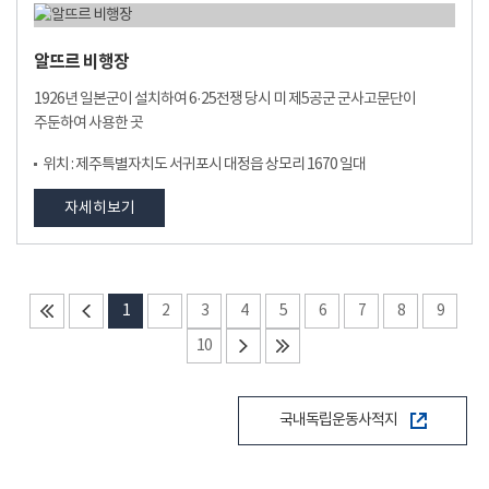
알뜨르 비행장
1926년 일본군이 설치하여 6·25전쟁 당시 미 제5공군 군사고문단이
주둔하여 사용한 곳
위치 : 제주특별자치도 서귀포시 대정읍 상모리 1670 일대
자세히보기
1
2
3
4
5
6
7
8
9
10
국내독립운동사적지