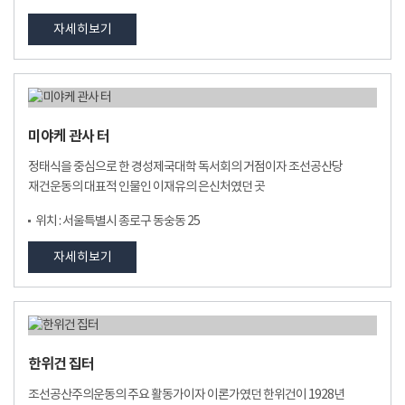
자세히보기
미야케 관사 터
정태식을 중심으로 한 경성제국대학 독서회의 거점이자 조선공산당
재건운동의 대표적 인물인 이재유의 은신처였던 곳
위치 : 서울특별시 종로구 동숭동 25
자세히보기
한위건 집터
조선공산주의운동의 주요 활동가이자 이론가였던 한위건이 1928년