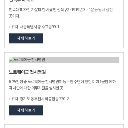
신석구 사택 터
민족대표 33인 가운데 한 사람인 신석구가 1919년 3ㆍ1운동 당시 살던
곳이다.
위치 : 서울특별시 중 수표동99-1
자세히보기
노르웨이군 전시병원
6·25전쟁 중 노르웨이군 전시병원이 동두천 주변에 있던 미 제1군단 예하
각 사단에 대한 의무지원을 실시한 곳
위치 : 경기도 동두천시 하봉암동 330-2
자세히보기