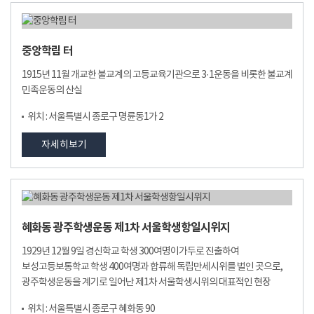
중앙학림 터
1915년 11월 개교한 불교계의 고등교육기관으로 3·1운동을 비롯한 불교계
민족운동의 산실
위치 : 서울특별시 종로구 명륜동1가 2
자세히보기
혜화동 광주학생운동 제1차 서울학생항일시위지
1929년 12월 9일 경신학교 학생 300여명이가두로 진출하여
보성고등보통학교 학생 400여명과 합류해 독립만세시위를 벌인 곳으로,
광주학생운동을 계기로 일어난 제1차 서울학생시위의 대표적인 현장
위치 : 서울특별시 종로구 혜화동 90