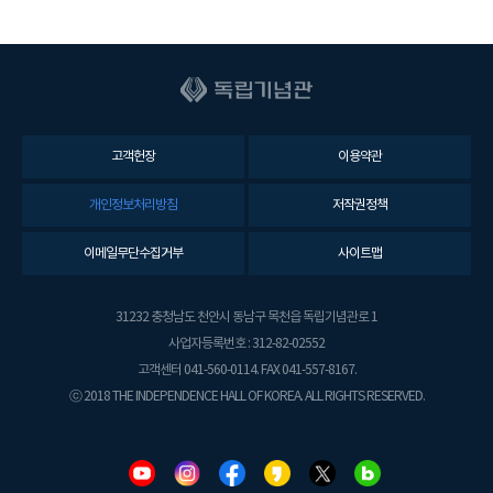
고객헌장
이용약관
개인정보처리방침
저작권정책
이메일무단수집거부
사이트맵
31232 충청남도 천안시 동남구 목천읍 독립기념관로 1
사업자등록번호 : 312-82-02552
고객센터 041-560-0114. FAX 041-557-8167.
ⓒ 2018 THE INDEPENDENCE HALL OF KOREA. ALL RIGHTS RESERVED.