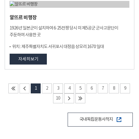
알뜨르 비행장
1926년 일본군이 설치하여 6·25전쟁 당시 미 제5공군 군사고문단이
주둔하여 사용한 곳
위치 : 제주특별자치도 서귀포시 대정읍 상모리 1670 일대
자세히보기
1
2
3
4
5
6
7
8
9
10
국내독립운동사적지