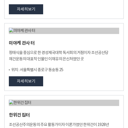
자세히보기
미야케 관사 터
정태식을 중심으로 한 경성제국대학 독서회의 거점이자 조선공산당
재건운동의 대표적 인물인 이재유의 은신처였던 곳
위치 : 서울특별시 종로구 동숭동 25
자세히보기
한위건 집터
조선공산주의운동의 주요 활동가이자 이론가였던 한위건이 1928년