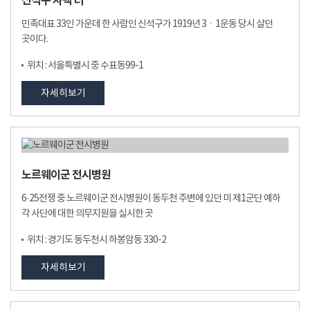
신석구 사택 터
민족대표 33인 가운데 한 사람인 신석구가 1919년 3ㆍ1운동 당시 살던
곳이다.
위치 : 서울특별시 중 수표동99-1
자세히보기
노르웨이군 전시병원
6·25전쟁 중 노르웨이군 전시병원이 동두천 주변에 있던 미 제1군단 예하
각 사단에 대한 의무지원을 실시한 곳
위치 : 경기도 동두천시 하봉암동 330-2
자세히보기