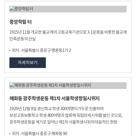
중앙학림 터
1915년 11월 개교한 불교계의 고등교육기관으로 3·1운동을 비롯한 불교계
민족운동의 산실
위치 : 서울특별시 종로구 명륜동1가 2
자세히보기
혜화동 광주학생운동 제1차 서울학생항일시위지
1929년 12월 9일 경신학교 학생 300여명이가두로 진출하여
보성고등보통학교 학생 400여명과 합류해 독립만세시위를 벌인 곳으로,
광주학생운동을 계기로 일어난 제1차 서울학생시위의 대표적인 현장
위치 : 서울특별시 종로구 혜화동 90