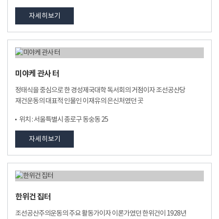
자세히보기
미야케 관사 터
정태식을 중심으로 한 경성제국대학 독서회의 거점이자 조선공산당
재건운동의 대표적 인물인 이재유의 은신처였던 곳
위치 : 서울특별시 종로구 동숭동 25
자세히보기
한위건 집터
조선공산주의운동의 주요 활동가이자 이론가였던 한위건이 1928년