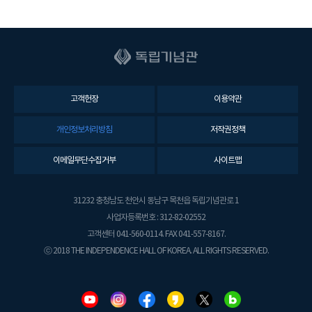
고객헌장
이용약관
개인정보처리방침
저작권정책
이메일무단수집거부
사이트맵
31232 충청남도 천안시 동남구 목천읍 독립기념관로 1
사업자등록번호 : 312-82-02552
고객센터 041-560-0114. FAX 041-557-8167.
ⓒ 2018 THE INDEPENDENCE HALL OF KOREA. ALL RIGHTS RESERVED.