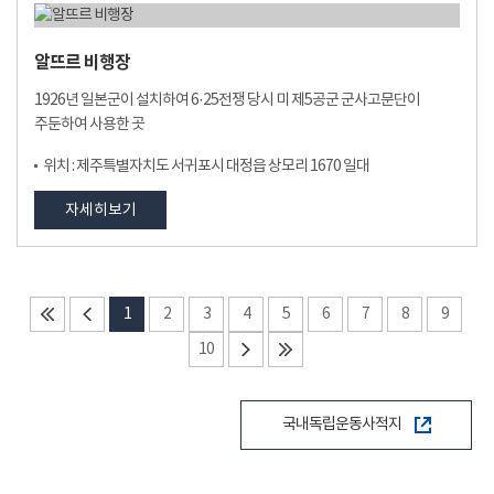
알뜨르 비행장
1926년 일본군이 설치하여 6·25전쟁 당시 미 제5공군 군사고문단이
주둔하여 사용한 곳
위치 : 제주특별자치도 서귀포시 대정읍 상모리 1670 일대
자세히보기
1
2
3
4
5
6
7
8
9
10
국내독립운동사적지