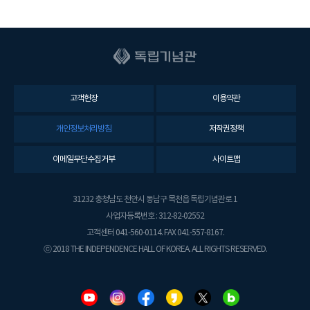
고객헌장
이용약관
개인정보처리방침
저작권정책
이메일무단수집거부
사이트맵
31232 충청남도 천안시 동남구 목천읍 독립기념관로 1
사업자등록번호 : 312-82-02552
고객센터 041-560-0114. FAX 041-557-8167.
ⓒ 2018 THE INDEPENDENCE HALL OF KOREA. ALL RIGHTS RESERVED.