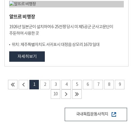
알뜨르 비행장
1926년 일본군이 설치하여 6·25전쟁 당시 미 제5공군 군사고문단이
주둔하여 사용한 곳
위치 : 제주특별자치도 서귀포시 대정읍 상모리 1670 일대
자세히보기
1
2
3
4
5
6
7
8
9
10
국내독립운동사적지