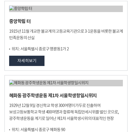
중앙학림 터
1915년 11월 개교한 불교계의 고등교육기관으로 3·1운동을 비롯한 불교계
민족운동의 산실
위치 : 서울특별시 종로구 명륜동1가 2
자세히보기
혜화동 광주학생운동 제1차 서울학생항일시위지
1929년 12월 9일 경신학교 학생 300여명이가두로 진출하여
보성고등보통학교 학생 400여명과 합류해 독립만세시위를 벌인 곳으로,
광주학생운동을 계기로 일어난 제1차 서울학생시위의 대표적인 현장
위치 : 서울특별시 종로구 혜화동 90