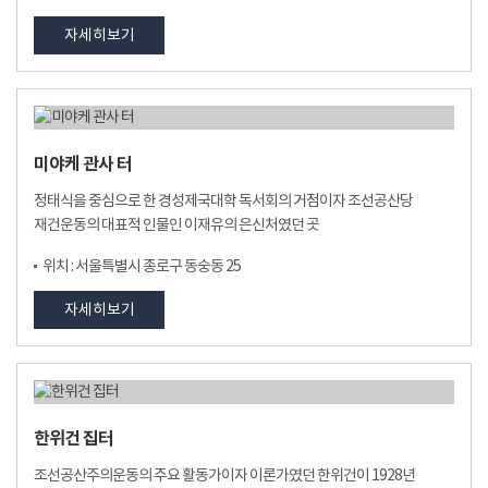
자세히보기
미야케 관사 터
정태식을 중심으로 한 경성제국대학 독서회의 거점이자 조선공산당
재건운동의 대표적 인물인 이재유의 은신처였던 곳
위치 : 서울특별시 종로구 동숭동 25
자세히보기
한위건 집터
조선공산주의운동의 주요 활동가이자 이론가였던 한위건이 1928년