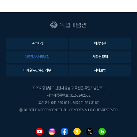
고객헌장
이용약관
개인정보처리방침
저작권정책
이메일무단수집거부
사이트맵
31232 충청남도 천안시 동남구 목천읍 독립기념관로 1
사업자등록번호 : 312-82-02552
고객센터 041-560-0114. FAX 041-557-8167.
ⓒ 2018 THE INDEPENDENCE HALL OF KOREA. ALL RIGHTS RESERVED.