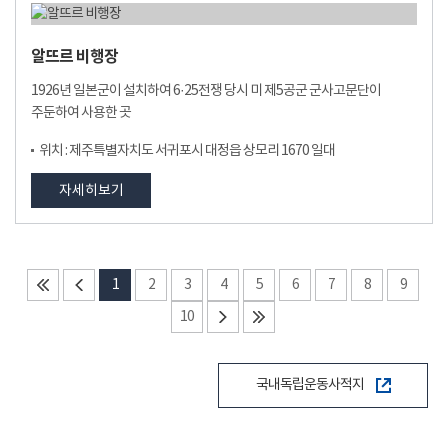
알뜨르 비행장
1926년 일본군이 설치하여 6·25전쟁 당시 미 제5공군 군사고문단이
주둔하여 사용한 곳
위치 : 제주특별자치도 서귀포시 대정읍 상모리 1670 일대
자세히보기
1
2
3
4
5
6
7
8
9
10
국내독립운동사적지