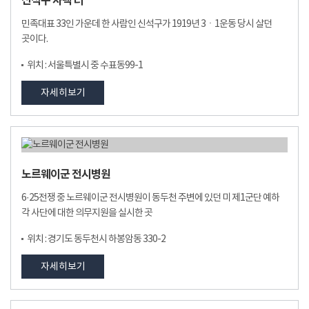
신석구 사택 터
민족대표 33인 가운데 한 사람인 신석구가 1919년 3ㆍ1운동 당시 살던
곳이다.
위치 : 서울특별시 중 수표동99-1
자세히보기
노르웨이군 전시병원
6·25전쟁 중 노르웨이군 전시병원이 동두천 주변에 있던 미 제1군단 예하
각 사단에 대한 의무지원을 실시한 곳
위치 : 경기도 동두천시 하봉암동 330-2
자세히보기