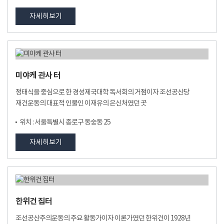
자세히보기
미야케 관사 터
정태식을 중심으로 한 경성제국대학 독서회의 거점이자 조선공산당
재건운동의 대표적 인물인 이재유의 은신처였던 곳
위치 : 서울특별시 종로구 동숭동 25
자세히보기
한위건 집터
조선공산주의운동의 주요 활동가이자 이론가였던 한위건이 1928년