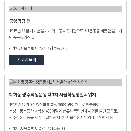
중앙학림 터
1915년 11월 개교한 불교계의 고등교육기관으로 3·1운동을 비롯한 불교계
민족운동의 산실
위치 : 서울특별시 종로구 명륜동1가 2
자세히보기
혜화동 광주학생운동 제1차 서울학생항일시위지
1929년 12월 9일 경신학교 학생 300여명이가두로 진출하여
보성고등보통학교 학생 400여명과 합류해 독립만세시위를 벌인 곳으로,
광주학생운동을 계기로 일어난 제1차 서울학생시위의 대표적인 현장
위치 : 서울특별시 종로구 혜화동 90