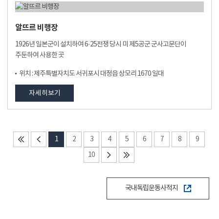
알뜨르 비행장
1926년 일본군이 설치하여 6·25전쟁 당시 미 제5공군 군사고문단이
주둔하여 사용한 곳
위치 : 제주특별자치도 서귀포시 대정읍 상모리 1670 일대
자세히보기
1
2
3
4
5
6
7
8
9
10
국내독립운동사적지