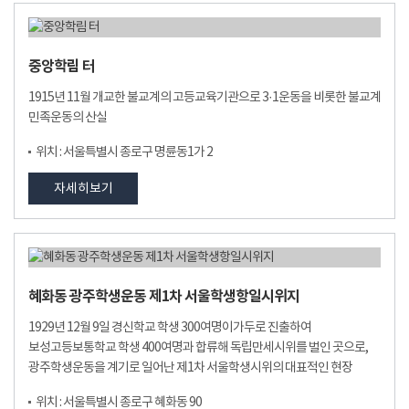
중앙학림 터
1915년 11월 개교한 불교계의 고등교육기관으로 3·1운동을 비롯한 불교계
민족운동의 산실
위치 : 서울특별시 종로구 명륜동1가 2
자세히보기
혜화동 광주학생운동 제1차 서울학생항일시위지
1929년 12월 9일 경신학교 학생 300여명이가두로 진출하여
보성고등보통학교 학생 400여명과 합류해 독립만세시위를 벌인 곳으로,
광주학생운동을 계기로 일어난 제1차 서울학생시위의 대표적인 현장
위치 : 서울특별시 종로구 혜화동 90