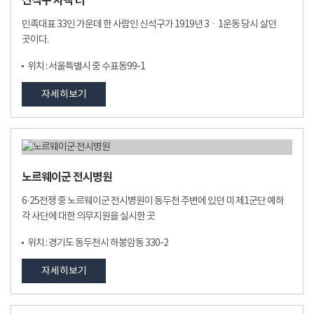
신석구 사택 터
민족대표 33인 가운데 한 사람인 신석구가 1919년 3ㆍ1운동 당시 살던
곳이다.
위치 : 서울특별시 중 수표동99-1
자세히보기
노르웨이군 전시병원
6·25전쟁 중 노르웨이군 전시병원이 동두천 주변에 있던 미 제1군단 예하
각 사단에 대한 의무지원을 실시한 곳
위치 : 경기도 동두천시 하봉암동 330-2
자세히보기