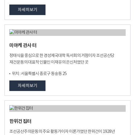
자세히보기
미야케 관사 터
정태식을 중심으로 한 경성제국대학 독서회의 거점이자 조선공산당
재건운동의 대표적 인물인 이재유의 은신처였던 곳
위치 : 서울특별시 종로구 동숭동 25
자세히보기
한위건 집터
조선공산주의운동의 주요 활동가이자 이론가였던 한위건이 1928년