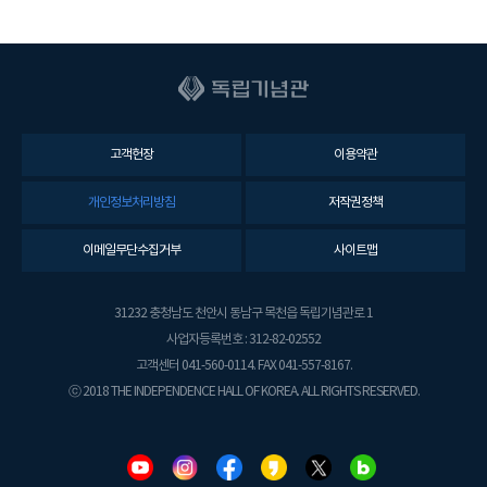
고객헌장
이용약관
개인정보처리방침
저작권정책
이메일무단수집거부
사이트맵
31232 충청남도 천안시 동남구 목천읍 독립기념관로 1
사업자등록번호 : 312-82-02552
고객센터 041-560-0114. FAX 041-557-8167.
ⓒ 2018 THE INDEPENDENCE HALL OF KOREA. ALL RIGHTS RESERVED.