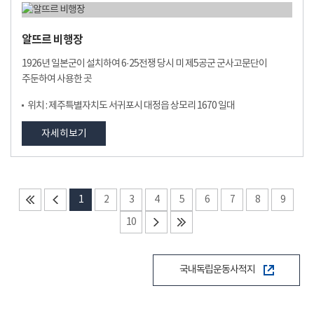
알뜨르 비행장
1926년 일본군이 설치하여 6·25전쟁 당시 미 제5공군 군사고문단이
주둔하여 사용한 곳
위치 : 제주특별자치도 서귀포시 대정읍 상모리 1670 일대
자세히보기
1
2
3
4
5
6
7
8
9
10
국내독립운동사적지