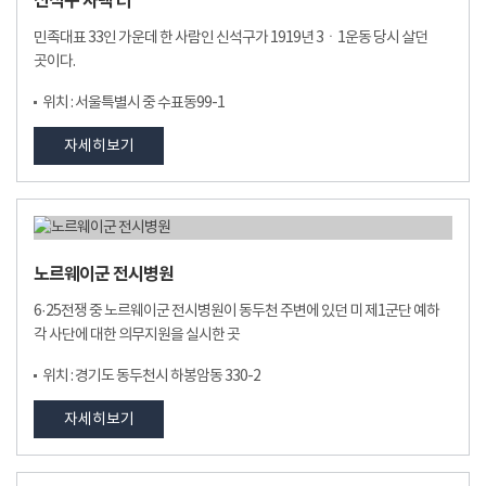
신석구 사택 터
민족대표 33인 가운데 한 사람인 신석구가 1919년 3ㆍ1운동 당시 살던
곳이다.
위치 : 서울특별시 중 수표동99-1
자세히보기
노르웨이군 전시병원
6·25전쟁 중 노르웨이군 전시병원이 동두천 주변에 있던 미 제1군단 예하
각 사단에 대한 의무지원을 실시한 곳
위치 : 경기도 동두천시 하봉암동 330-2
자세히보기