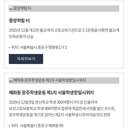
중앙학림 터
1915년 11월 개교한 불교계의 고등교육기관으로 3·1운동을 비롯한 불교계
민족운동의 산실
위치 : 서울특별시 종로구 명륜동1가 2
자세히보기
혜화동 광주학생운동 제1차 서울학생항일시위지
1929년 12월 9일 경신학교 학생 300여명이가두로 진출하여
보성고등보통학교 학생 400여명과 합류해 독립만세시위를 벌인 곳으로,
광주학생운동을 계기로 일어난 제1차 서울학생시위의 대표적인 현장
위치 : 서울특별시 종로구 혜화동 90