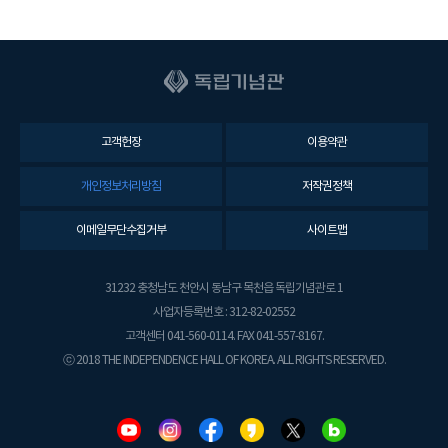
고객헌장
이용약관
개인정보처리방침
저작권정책
이메일무단수집거부
사이트맵
31232 충청남도 천안시 동남구 목천읍 독립기념관로 1
사업자등록번호 : 312-82-02552
고객센터 041-560-0114. FAX 041-557-8167.
ⓒ 2018 THE INDEPENDENCE HALL OF KOREA. ALL RIGHTS RESERVED.