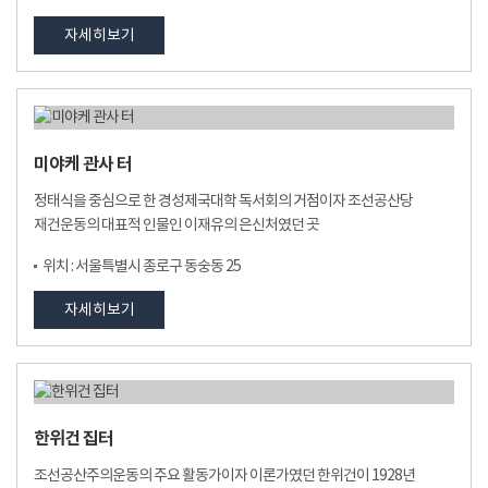
자세히보기
미야케 관사 터
정태식을 중심으로 한 경성제국대학 독서회의 거점이자 조선공산당
재건운동의 대표적 인물인 이재유의 은신처였던 곳
위치 : 서울특별시 종로구 동숭동 25
자세히보기
한위건 집터
조선공산주의운동의 주요 활동가이자 이론가였던 한위건이 1928년