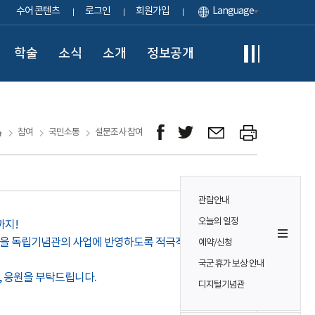
수어 콘텐츠
로그인
회원가입
Language
학술
소식
소개
정보공개
참여
국민소통
설문조사 참여
관람안내
오늘의 일정
까지!
견을 독립기념관의 사업에 반영하도록 적극적으로
예약/신청
국군 휴가 보상 안내
, 응원을 부탁드립니다.
디지털기념관