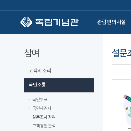
본문 바로가기
관람편의시설
참여
설문
고객의 소리
국민소통
국민투표
국민해결사
설문조사 참여
고객경험 분석