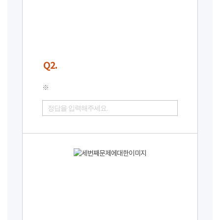
Q2.
※