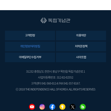
고객헌장
이용약관
개인정보처리방침
저작권정책
이메일무단수집거부
사이트맵
31232 충청남도 천안시 동남구 목천읍 독립기념관로 1
사업자등록번호 : 312-82-02552
고객센터 041-560-0114. FAX 041-557-8167.
ⓒ 2018 THE INDEPENDENCE HALL OF KOREA. ALL RIGHTS RESERVED.