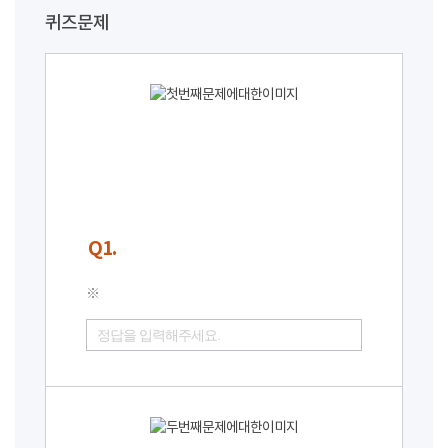
퀴즈문제
Q1.
※