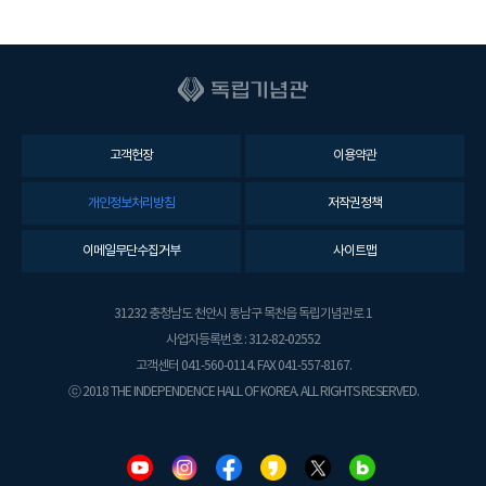
고객헌장
이용약관
개인정보처리방침
저작권정책
이메일무단수집거부
사이트맵
31232 충청남도 천안시 동남구 목천읍 독립기념관로 1
사업자등록번호 : 312-82-02552
고객센터 041-560-0114. FAX 041-557-8167.
ⓒ 2018 THE INDEPENDENCE HALL OF KOREA. ALL RIGHTS RESERVED.