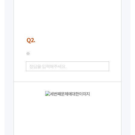
Q2.
※