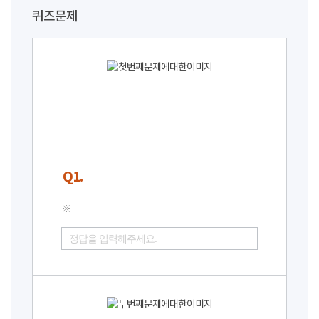
퀴즈문제
Q1.
※