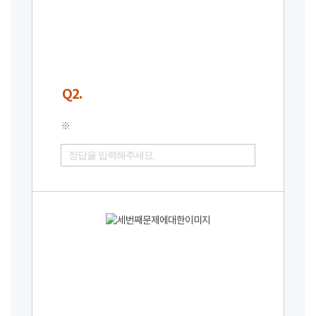
Q2.
※