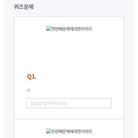
퀴즈문제
Q1.
※