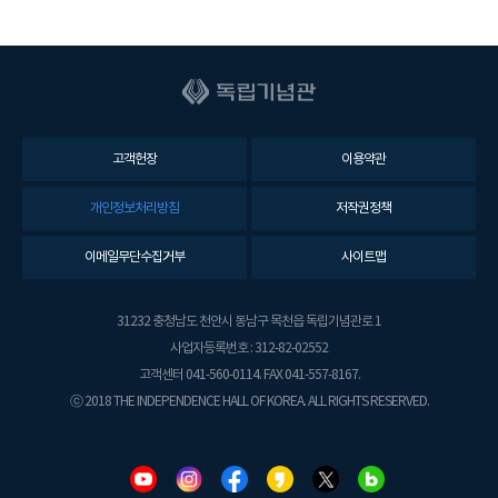
고객헌장
이용약관
개인정보처리방침
저작권정책
이메일무단수집거부
사이트맵
31232 충청남도 천안시 동남구 목천읍 독립기념관로 1
사업자등록번호 : 312-82-02552
고객센터 041-560-0114. FAX 041-557-8167.
ⓒ 2018 THE INDEPENDENCE HALL OF KOREA. ALL RIGHTS RESERVED.