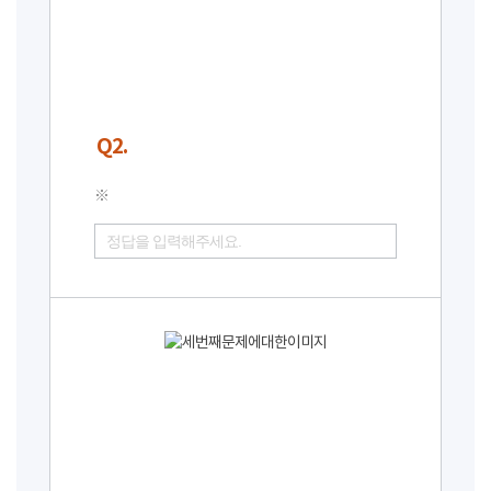
Q2.
※