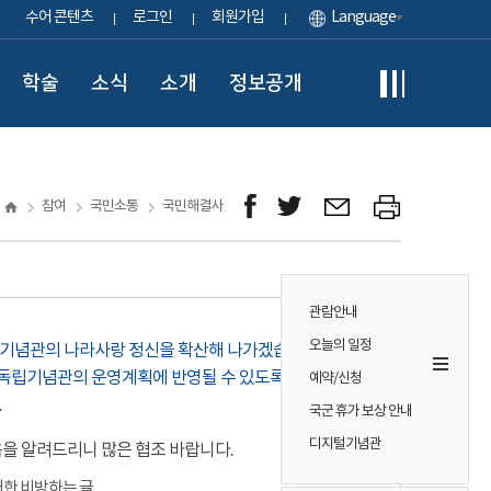
수어 콘텐츠
로그인
회원가입
Language
학술
소식
소개
정보공개
참여
국민소통
국민해결사
관람안내
오늘의 일정
립기념관의 나라사랑 정신을 확산해 나가겠습니다.
독립기념관의 운영계획에 반영될 수 있도록 적극적으로
예약/신청
.
국군 휴가 보상 안내
디지털기념관
음을 알려드리니 많은 협조 바랍니다.
대한 비방하는 글