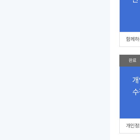
신
완료
개
수