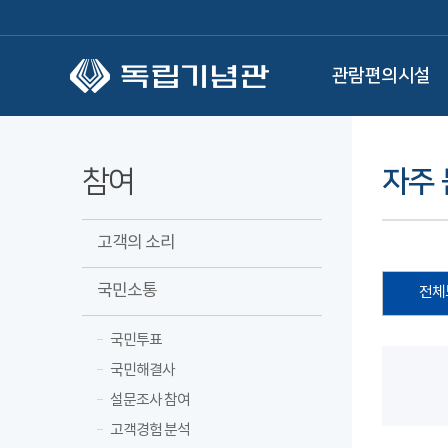
본문 바로가기
관람편의시설
참여
자주 
고객의 소리
국민소통
전체
국민투표
국민해결사
설문조사 참여
고객경험 분석