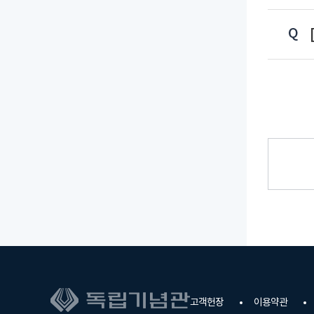
고객헌장
이용약관