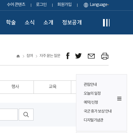
수어 콘텐츠
로그인
회원가입
Language
학술
소식
소개
정보공개
참여
자주 묻는 질문
관람안내
행사
교육
기타
오늘의 일정
예약/신청
국군 휴가 보상 안내
디지털기념관