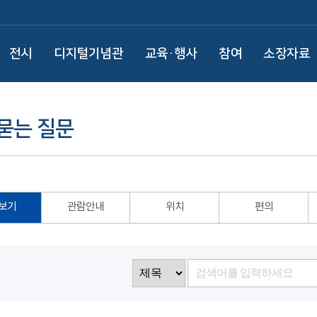
전시
디지털기념관
교육·행사
참여
소장자료
묻는 질문
보기
관람안내
위치
편의