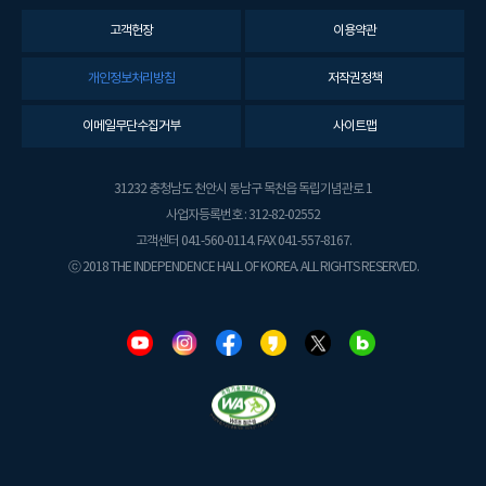
고객헌장
이용약관
개인정보처리방침
저작권정책
이메일무단수집거부
사이트맵
31232 충청남도 천안시 동남구 목천읍 독립기념관로 1
사업자등록번호 : 312-82-02552
고객센터 041-560-0114. FAX 041-557-8167.
ⓒ 2018 THE INDEPENDENCE HALL OF KOREA. ALL RIGHTS RESERVED.