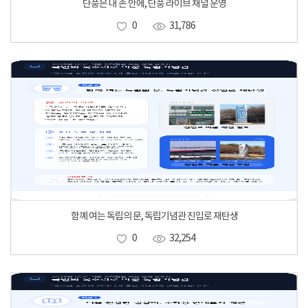
단풍은 내 손 안에, 단풍 라이브 채널 운영
0
31,786
함꼐 여는 독립의 문, 독립기념관 진입로 재탄생
0
32,254