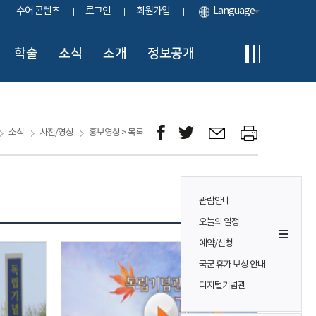
수어 콘텐츠
로그인
회원가입
Language
학술
소식
소개
정보공개
소식
사진/영상
홍보영상 > 목록
관람안내
오늘의 일정
예약/신청
국군 휴가 보상 안내
디지털기념관