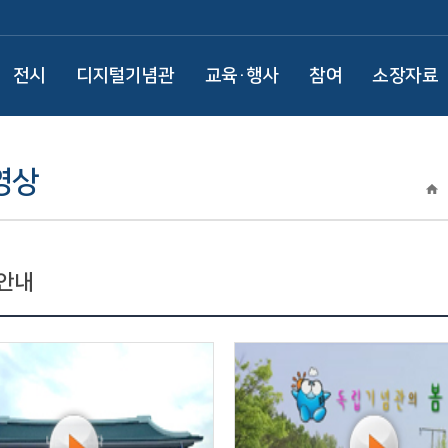
전시
디지털기념관
교육·행사
참여
소장자료
영상
안내