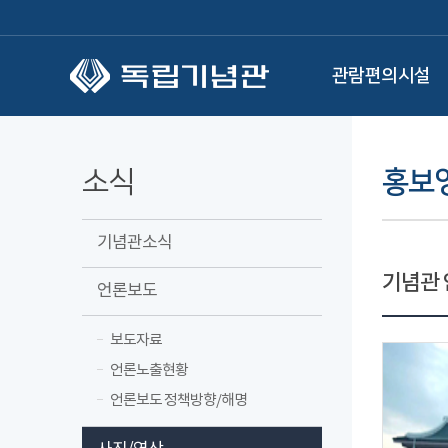
본문 바로가기
관람편의시설
소식
홍보
기념관소식
기념관 
언론보도
보도자료
언론노출현황
언론보도 정책방향/해명