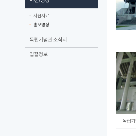
사진/영상
사진자료
홍보영상
독립기념관 소식지
입찰정보