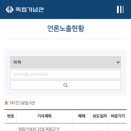
본문 바로가기
언론노출현황
총:
347
건 / 금일:
0
건
번호
기사제목
매체
보도일자
바로가기
독립기념관, 21일 독립군가