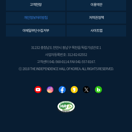
고객헌장
이용약관
개인정보처리방침
저작권정책
이메일무단수집거부
사이트맵
31232 충청남도 천안시 동남구 목천읍 독립기념관로 1
사업자등록번호 : 312-82-02552
고객센터 041-560-0114. FAX 041-557-8167.
ⓒ 2018 THE INDEPENDENCE HALL OF KOREA. ALL RIGHTS RESERVED.