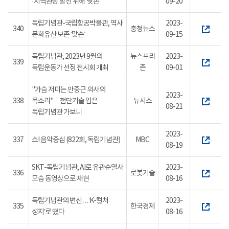
·지역관광 발전 위해 ‘맞손’
09-20
독립기념관-국립항공박물관, 역사
2023-
340
충청뉴스
문화유산 보존 ‘맞손’
09-15
독립기념관, 2023년 9월의
뉴스프리
2023-
339
독립운동가 선정 전시회 개최
존
09-01
"가슴 저미는 안중근 의사의
2023-
338
목소리"…첨단기술 입은
뉴시스
08-21
독립기념관 가보니
2023-
337
쇼! 음악중심 (822회, 독립기념관)
MBC
08-19
SKT-독립기념관, AI로 유관순열사
2023-
336
로봇기술
모습 동영상으로 재현
08-16
독립기념관의 변신…‘K-컬처
2023-
335
한국경제
성지’로 떴다
08-16