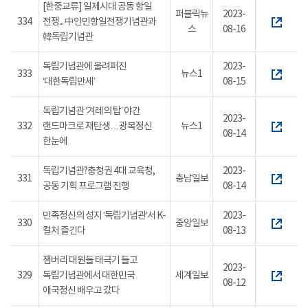
[한중교류] 일제시대 공동 항일
퍼블릭뉴
2023-
334
전쟁... 中인민항일전쟁기념관과
스
08-16
韓독립기념관
독립기념관에 울려퍼진
2023-
333
뉴스1
‘대한독립만세’
08-15
독립기념관 ‘겨레의 탑’ 야간
2023-
332
랜드마크로 재탄생…광복정신
뉴스1
08-14
한눈에
독립기념관?충청권 4대 교육청,
2023-
331
충남일보
공동 기획 프로그램 진행
08-14
민족정신의 성지 ‘독립기념관’서 K-
2023-
330
중앙일보
컬처 즐긴다
08-13
잼버리 대원들 태극기 들고
2023-
329
독립기념관에서 대한민국
세계일보
08-12
애국정신 배우고 갔다