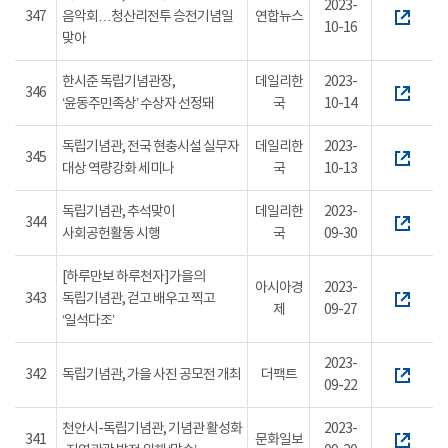
2023-
347
음악회…청산리전투 승전기념일
연합뉴스
10-16
맞아
한시준 독립기념관장,
데일리한
2023-
346
‘윤동주민족상’ 수상자 선정돼
국
10-14
독립기념관, 전국 현충시설 실무자
데일리한
2023-
345
대상 역량강화 세미나
국
10-13
독립기념관, 추석맞이
데일리한
2023-
344
사회공헌활동 시행
국
09-30
[하루만보 하루천자]가을의
아시아경
2023-
343
독립기념관, 걷고 배우고 찍고
제
09-27
‘일석다조’
2023-
342
독립기념관, 가을 사진 공모전 개최
더팩트
09-22
천안시-독립기념관, 기념관 활성화
2023-
341
문화일보