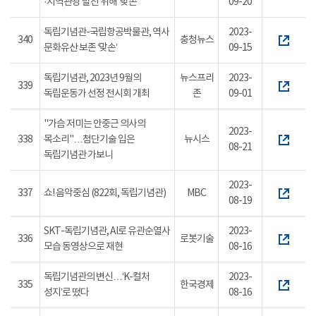
·지역관광 발전 위해 ‘맞손’
09-20
독립기념관-국립항공박물관, 역사
2023-
340
충청뉴스
문화유산 보존 ‘맞손’
09-15
독립기념관, 2023년 9월의
뉴스프리
2023-
339
독립운동가 선정 전시회 개최
존
09-01
"가슴 저미는 안중근 의사의
2023-
338
목소리"…첨단기술 입은
뉴시스
08-21
독립기념관 가보니
2023-
337
쇼! 음악중심 (822회, 독립기념관)
MBC
08-19
SKT-독립기념관, AI로 유관순열사
2023-
336
로봇기술
모습 동영상으로 재현
08-16
독립기념관의 변신…‘K-컬처
2023-
335
한국경제
성지’로 떴다
08-16