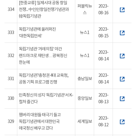
[한중교류] 일제시대 공동 항일
퍼블릭뉴
2023-
334
전쟁... 中인민항일전쟁기념관과
스
08-16
韓독립기념관
독립기념관에 울려퍼진
2023-
333
뉴스1
‘대한독립만세’
08-15
독립기념관 ‘겨레의 탑’ 야간
2023-
332
랜드마크로 재탄생…광복정신
뉴스1
08-14
한눈에
독립기념관?충청권 4대 교육청,
2023-
331
충남일보
공동 기획 프로그램 진행
08-14
민족정신의 성지 ‘독립기념관’서 K-
2023-
330
중앙일보
컬처 즐긴다
08-13
잼버리 대원들 태극기 들고
2023-
329
독립기념관에서 대한민국
세계일보
08-12
애국정신 배우고 갔다