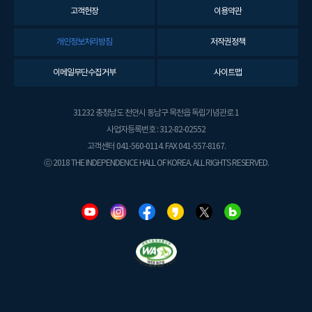
고객헌장
이용약관
개인정보처리방침
저작권정책
이메일무단수집거부
사이트맵
31232 충청남도 천안시 동남구 목천읍 독립기념관로 1
사업자등록번호 : 312-82-02552
고객센터 041-560-0114. FAX 041-557-8167.
ⓒ 2018 THE INDEPENDENCE HALL OF KOREA. ALL RIGHTS RESERVED.