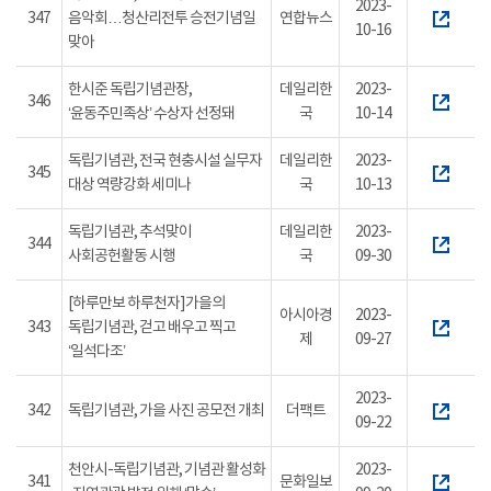
2023-
347
음악회…청산리전투 승전기념일
연합뉴스
10-16
맞아
한시준 독립기념관장,
데일리한
2023-
346
‘윤동주민족상’ 수상자 선정돼
국
10-14
독립기념관, 전국 현충시설 실무자
데일리한
2023-
345
대상 역량강화 세미나
국
10-13
독립기념관, 추석맞이
데일리한
2023-
344
사회공헌활동 시행
국
09-30
[하루만보 하루천자]가을의
아시아경
2023-
343
독립기념관, 걷고 배우고 찍고
제
09-27
‘일석다조’
2023-
342
독립기념관, 가을 사진 공모전 개최
더팩트
09-22
천안시-독립기념관, 기념관 활성화
2023-
341
문화일보