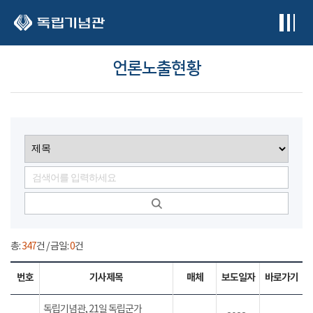
본문 바로가기
언론노출현황
총:
347
건 / 금일:
0
건
번호
기사제목
매체
보도일자
바로가기
독립기념관, 21일 독립군가