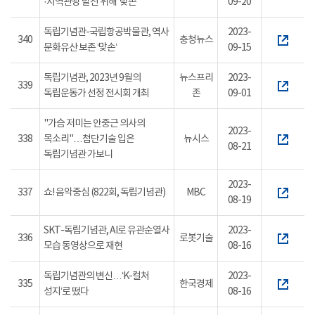
·지역관광 발전 위해 ‘맞손’
09-20
독립기념관-국립항공박물관, 역사
2023-
340
충청뉴스
문화유산 보존 ‘맞손’
09-15
독립기념관, 2023년 9월의
뉴스프리
2023-
339
독립운동가 선정 전시회 개최
존
09-01
"가슴 저미는 안중근 의사의
2023-
338
목소리"…첨단기술 입은
뉴시스
08-21
독립기념관 가보니
2023-
337
쇼! 음악중심 (822회, 독립기념관)
MBC
08-19
SKT-독립기념관, AI로 유관순열사
2023-
336
로봇기술
모습 동영상으로 재현
08-16
독립기념관의 변신…‘K-컬처
2023-
335
한국경제
성지’로 떴다
08-16