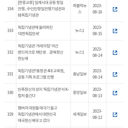
[한중교류] 일제시대 공동 항일
퍼블릭뉴
2023-
334
전쟁... 中인민항일전쟁기념관과
스
08-16
韓독립기념관
독립기념관에 울려퍼진
2023-
333
뉴스1
‘대한독립만세’
08-15
독립기념관 ‘겨레의 탑’ 야간
2023-
332
랜드마크로 재탄생…광복정신
뉴스1
08-14
한눈에
독립기념관?충청권 4대 교육청,
2023-
331
충남일보
공동 기획 프로그램 진행
08-14
민족정신의 성지 ‘독립기념관’서 K-
2023-
330
중앙일보
컬처 즐긴다
08-13
잼버리 대원들 태극기 들고
2023-
329
독립기념관에서 대한민국
세계일보
08-12
애국정신 배우고 갔다