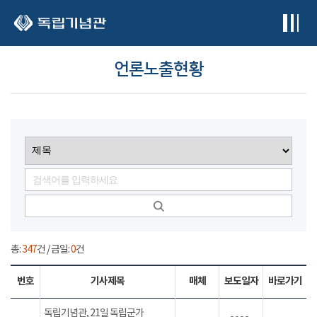
본문 바로가기
언론노출현황
총:
347
건 / 금일:
0
건
번호
기사제목
매체
보도일자
바로가기
독립기념관, 21일 독립군가