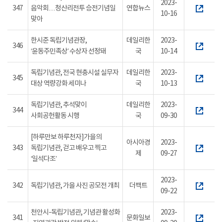
2023-
347
음악회…청산리전투 승전기념일
연합뉴스
10-16
맞아
한시준 독립기념관장,
데일리한
2023-
346
‘윤동주민족상’ 수상자 선정돼
국
10-14
독립기념관, 전국 현충시설 실무자
데일리한
2023-
345
대상 역량강화 세미나
국
10-13
독립기념관, 추석맞이
데일리한
2023-
344
사회공헌활동 시행
국
09-30
[하루만보 하루천자]가을의
아시아경
2023-
343
독립기념관, 걷고 배우고 찍고
제
09-27
‘일석다조’
2023-
342
독립기념관, 가을 사진 공모전 개최
더팩트
09-22
천안시-독립기념관, 기념관 활성화
2023-
341
문화일보