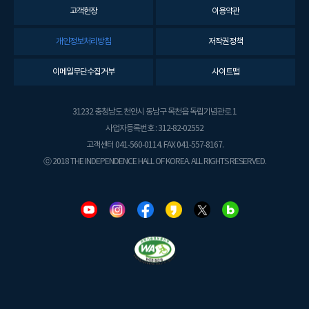
고객헌장
이용약관
개인정보처리방침
저작권정책
이메일무단수집거부
사이트맵
31232 충청남도 천안시 동남구 목천읍 독립기념관로 1
사업자등록번호 : 312-82-02552
고객센터 041-560-0114. FAX 041-557-8167.
ⓒ 2018 THE INDEPENDENCE HALL OF KOREA. ALL RIGHTS RESERVED.