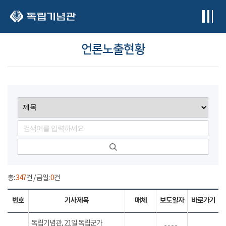
본문 바로가기
언론노출현황
총:
347
건 / 금일:
0
건
번호
기사제목
매체
보도일자
바로가기
독립기념관, 21일 독립군가