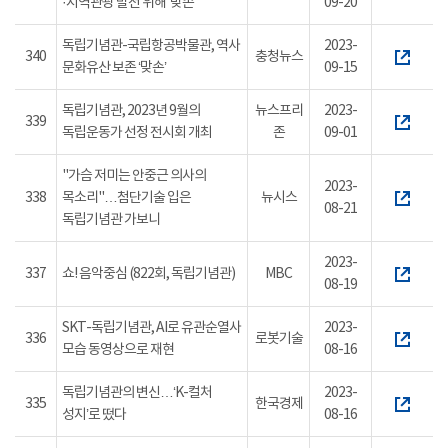
·지역관광 발전 위해 ‘맞손’
09-20
독립기념관-국립항공박물관, 역사
2023-
340
충청뉴스
문화유산 보존 ‘맞손’
09-15
독립기념관, 2023년 9월의
뉴스프리
2023-
339
독립운동가 선정 전시회 개최
존
09-01
"가슴 저미는 안중근 의사의
2023-
338
목소리"…첨단기술 입은
뉴시스
08-21
독립기념관 가보니
2023-
337
쇼! 음악중심 (822회, 독립기념관)
MBC
08-19
SKT-독립기념관, AI로 유관순열사
2023-
336
로봇기술
모습 동영상으로 재현
08-16
독립기념관의 변신…‘K-컬처
2023-
335
한국경제
성지’로 떴다
08-16