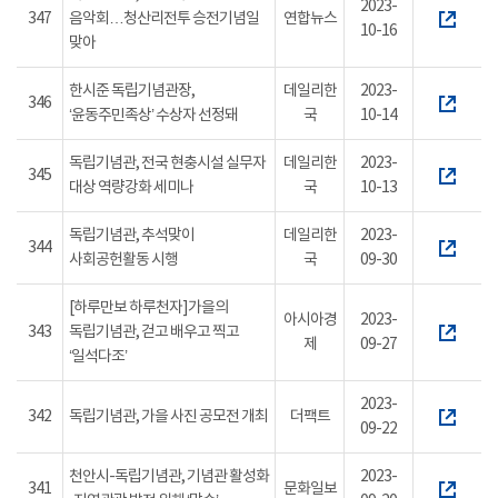
2023-
347
음악회…청산리전투 승전기념일
연합뉴스
10-16
맞아
한시준 독립기념관장,
데일리한
2023-
346
‘윤동주민족상’ 수상자 선정돼
국
10-14
독립기념관, 전국 현충시설 실무자
데일리한
2023-
345
대상 역량강화 세미나
국
10-13
독립기념관, 추석맞이
데일리한
2023-
344
사회공헌활동 시행
국
09-30
[하루만보 하루천자]가을의
아시아경
2023-
343
독립기념관, 걷고 배우고 찍고
제
09-27
‘일석다조’
2023-
342
독립기념관, 가을 사진 공모전 개최
더팩트
09-22
천안시-독립기념관, 기념관 활성화
2023-
341
문화일보