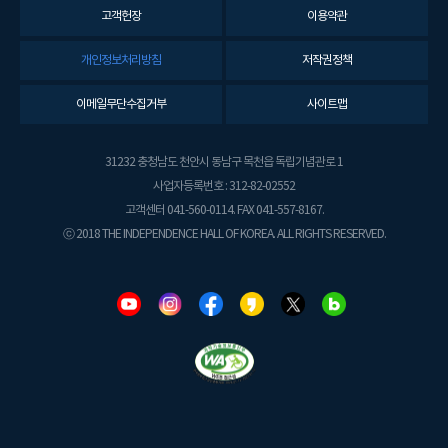
고객헌장
이용약관
개인정보처리방침
저작권정책
이메일무단수집거부
사이트맵
31232 충청남도 천안시 동남구 목천읍 독립기념관로 1
사업자등록번호 : 312-82-02552
고객센터 041-560-0114. FAX 041-557-8167.
ⓒ 2018 THE INDEPENDENCE HALL OF KOREA. ALL RIGHTS RESERVED.