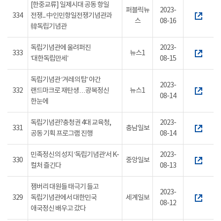
[한중교류] 일제시대 공동 항일
퍼블릭뉴
2023-
334
전쟁... 中인민항일전쟁기념관과
스
08-16
韓독립기념관
독립기념관에 울려퍼진
2023-
333
뉴스1
‘대한독립만세’
08-15
독립기념관 ‘겨레의 탑’ 야간
2023-
332
랜드마크로 재탄생…광복정신
뉴스1
08-14
한눈에
독립기념관?충청권 4대 교육청,
2023-
331
충남일보
공동 기획 프로그램 진행
08-14
민족정신의 성지 ‘독립기념관’서 K-
2023-
330
중앙일보
컬처 즐긴다
08-13
잼버리 대원들 태극기 들고
2023-
329
독립기념관에서 대한민국
세계일보
08-12
애국정신 배우고 갔다