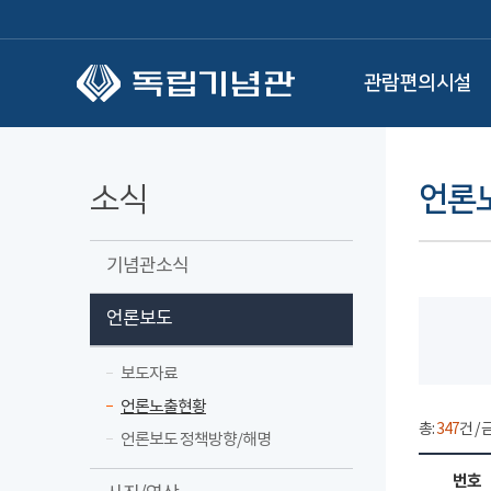
본문 바로가기
관람편의시설
소식
언론
기념관소식
언론보도
보도자료
언론노출현황
총:
347
건 / 
언론보도 정책방향/해명
번호