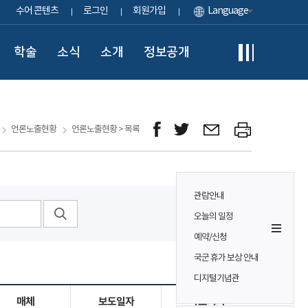
수어 콘텐츠
로그인
회원가입
Language
학술
소식
소개
정보공개
언론노출현황
언론노출현황 > 목록
관람안내
오늘의 일정
예약/신청
국군 휴가 보상 안내
디지털기념관
매체
보도일자
바로가기