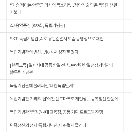
"가슴 저미는 안중근 의사의 목소리"…첨단기술 입은 독립기념관
가보니
쇼! 음악중심 (822회, 독립기념관)
SKT-독립기념관, AI로 유관순열사 모습 동영상으로 재현
독립기념관의 변신…‘K-컬처 성지’로 떴다
[한중교류] 일제시대 공동 항일 전쟁... 中인민항일전쟁기념관과
韓독립기념관
독립기념관에 울려퍼진 ‘대한독립만세’
독립기념관 ‘겨레의 탑’ 야간 랜드마크로 재탄생…광복정신 한눈에
독립기념관?충청권 4대 교육청, 공동 기획 프로그램 진행
민족정신의 성지 ‘독립기념관’서 K-컬처 즐긴다