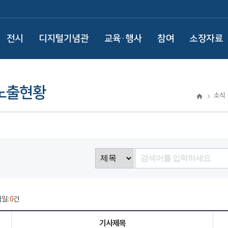
전시
디지털기념관
교육·행사
참여
소장자료
노출현황
소식
금일:
0
건
기사제목