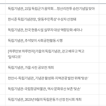
독립기념관, 21일 독립군가 음악회…청산리전투 승전기념일 맞아
한시준 독립기념관장, ‘윤동주민족상’ 수상자 선정돼
독립기념관, 전국 현충시설 실무자 대상 역량강화 세미나
독립기념관, 추석맞이 사회공헌활동 시행
[하루만보 하루천자]가을의 독립기념관, 걷고 배우고 찍고
‘일석다조’
독립기념관, 가을 사진 공모전 개최
천안시-독립기념관, 기념관 활성화·지역관광 발전 위해 ‘맞손’
독립기념관-국립항공박물관, 역사 문화유산 보존 ‘맞손’
독립기념관, 2023년 9월의 독립운동가 선정 전시회 개최