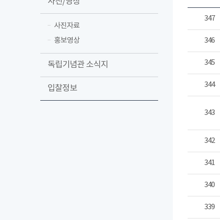
사진/영상
347
사진자료
홍보영상
346
345
독립기념관 소식지
344
입찰정보
343
342
341
340
339