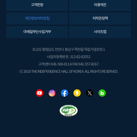
고객헌장
이용약관
개인정보처리방침
저작권정책
이메일무단수집거부
사이트맵
31232 충청남도 천안시 동남구 목천읍 독립기념관로 1
사업자등록번호 : 312-82-02552
고객센터 041-560-0114. FAX 041-557-8167.
ⓒ 2018 THE INDEPENDENCE HALL OF KOREA. ALL RIGHTS RESERVED.