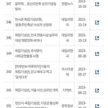
2023-
347
음악회…청산리전투 승전기념일
연합뉴스
10-16
맞아
한시준 독립기념관장,
데일리한
2023-
346
‘윤동주민족상’ 수상자 선정돼
국
10-14
독립기념관, 전국 현충시설 실무자
데일리한
2023-
345
대상 역량강화 세미나
국
10-13
독립기념관, 추석맞이
데일리한
2023-
344
사회공헌활동 시행
국
09-30
[하루만보 하루천자]가을의
아시아경
2023-
343
독립기념관, 걷고 배우고 찍고
제
09-27
‘일석다조’
2023-
342
독립기념관, 가을 사진 공모전 개최
더팩트
09-22
천안시-독립기념관, 기념관 활성화
2023-
341
문화일보