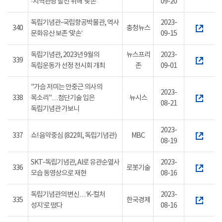
·지역관광 발전 위해 ‘맞손’
09-20
독립기념관-국립항공박물관, 역사
2023-
340
충청뉴스
문화유산 보존 ‘맞손’
09-15
독립기념관, 2023년 9월의
뉴스프리
2023-
339
독립운동가 선정 전시회 개최
존
09-01
"가슴 저미는 안중근 의사의
2023-
338
목소리"…첨단기술 입은
뉴시스
08-21
독립기념관 가보니
2023-
337
쇼! 음악중심 (822회, 독립기념관)
MBC
08-19
SKT-독립기념관, AI로 유관순열사
2023-
336
로봇기술
모습 동영상으로 재현
08-16
독립기념관의 변신…‘K-컬처
2023-
335
한국경제
성지’로 떴다
08-16