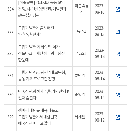
[한중교류] 일제시대 공동 항일
퍼블릭뉴
2023-
334
전쟁... 中인민항일전쟁기념관과
스
08-16
韓독립기념관
독립기념관에 울려퍼진
2023-
333
뉴스1
‘대한독립만세’
08-15
독립기념관 ‘겨레의 탑’ 야간
2023-
332
랜드마크로 재탄생…광복정신
뉴스1
08-14
한눈에
독립기념관?충청권 4대 교육청,
2023-
331
충남일보
공동 기획 프로그램 진행
08-14
민족정신의 성지 ‘독립기념관’서 K-
2023-
330
중앙일보
컬처 즐긴다
08-13
잼버리 대원들 태극기 들고
2023-
329
독립기념관에서 대한민국
세계일보
08-12
애국정신 배우고 갔다