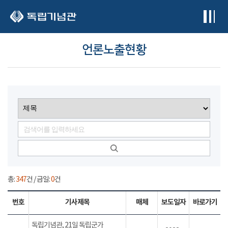
본문 바로가기
언론노출현황
총:
347
건 / 금일:
0
건
번호
기사제목
매체
보도일자
바로가기
독립기념관, 21일 독립군가