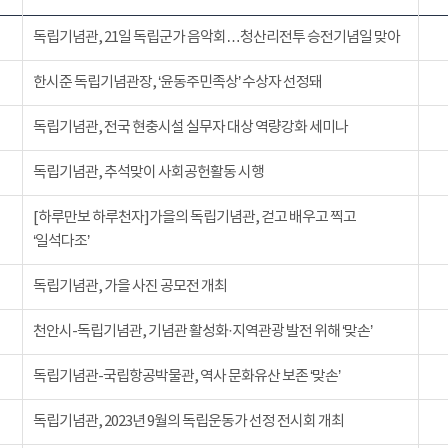
독립기념관, 21일 독립군가 음악회…청산리전투 승전기념일 맞아
한시준 독립기념관장, ‘윤동주민족상’ 수상자 선정돼
독립기념관, 전국 현충시설 실무자 대상 역량강화 세미나
독립기념관, 추석맞이 사회공헌활동 시행
[하루만보 하루천자]가을의 독립기념관, 걷고 배우고 찍고
‘일석다조’
독립기념관, 가을 사진 공모전 개최
천안시-독립기념관, 기념관 활성화·지역관광 발전 위해 ‘맞손’
독립기념관-국립항공박물관, 역사 문화유산 보존 ‘맞손’
독립기념관, 2023년 9월의 독립운동가 선정 전시회 개최