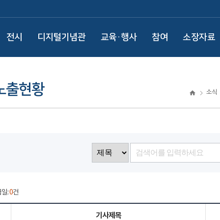
전시
디지털기념관
교육·행사
참여
소장자료
노출현황
소식
금일:
0
건
기사제목