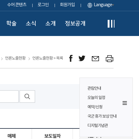
수어 콘텐츠
로그인
회원가입
Language
학술
소식
소개
정보공개
언론노출현황
언론노출현황 > 목록
관람안내
오늘의 일정
예약/신청
국군 휴가 보상 안내
디지털기념관
매체
보도일자
바로가기