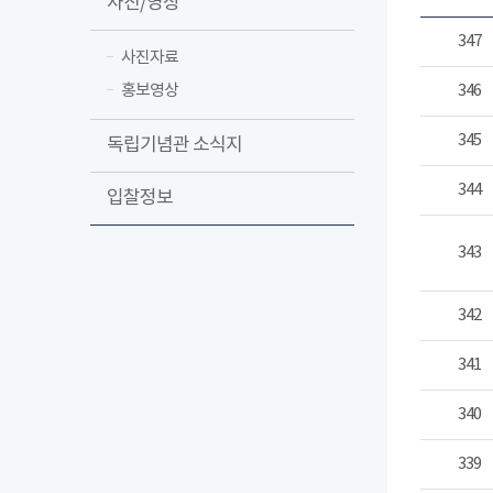
사진/영상
347
사진자료
홍보영상
346
345
독립기념관 소식지
344
입찰정보
343
342
341
340
339