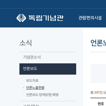
본문 바로가기
관람편의시설
소식
언론
기념관소식
언론보도
보도자료
언론노출현황
총:
347
건 / 
언론보도 정책방향/해명
번호