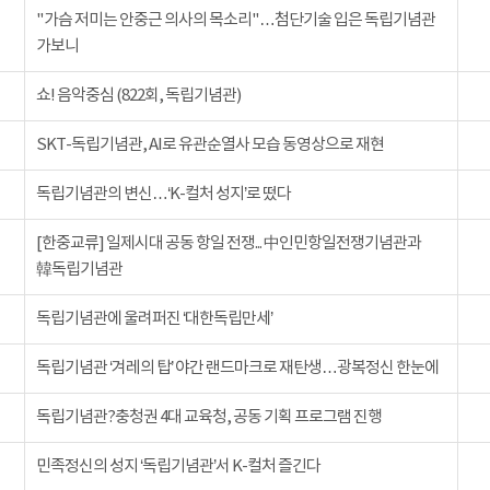
"가슴 저미는 안중근 의사의 목소리"…첨단기술 입은 독립기념관
가보니
쇼! 음악중심 (822회, 독립기념관)
SKT-독립기념관, AI로 유관순열사 모습 동영상으로 재현
독립기념관의 변신…‘K-컬처 성지’로 떴다
[한중교류] 일제시대 공동 항일 전쟁... 中인민항일전쟁기념관과
韓독립기념관
독립기념관에 울려퍼진 ‘대한독립만세’
독립기념관 ‘겨레의 탑’ 야간 랜드마크로 재탄생…광복정신 한눈에
독립기념관?충청권 4대 교육청, 공동 기획 프로그램 진행
민족정신의 성지 ‘독립기념관’서 K-컬처 즐긴다