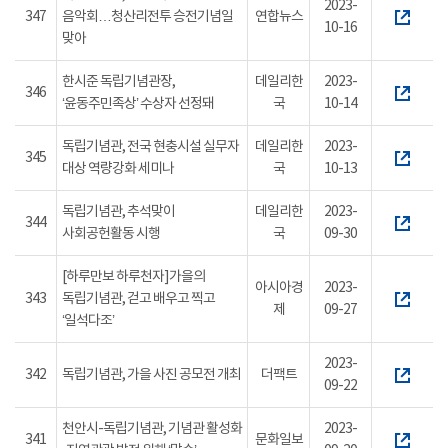
2023-
347
음악회…청산리전투 승전기념일
연합뉴스
10-16
맞아
한시준 독립기념관장,
데일리한
2023-
346
‘윤동주민족상’ 수상자 선정돼
국
10-14
독립기념관, 전국 현충시설 실무자
데일리한
2023-
345
대상 역량강화 세미나
국
10-13
독립기념관, 추석맞이
데일리한
2023-
344
사회공헌활동 시행
국
09-30
[하루만보 하루천자]가을의
아시아경
2023-
343
독립기념관, 걷고 배우고 찍고
제
09-27
‘일석다조’
2023-
342
독립기념관, 가을 사진 공모전 개최
더팩트
09-22
천안시-독립기념관, 기념관 활성화
2023-
341
문화일보