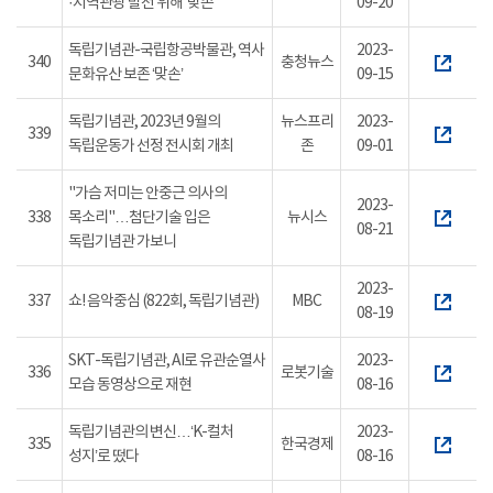
·지역관광 발전 위해 ‘맞손’
09-20
독립기념관-국립항공박물관, 역사
2023-
340
충청뉴스
문화유산 보존 ‘맞손’
09-15
독립기념관, 2023년 9월의
뉴스프리
2023-
339
독립운동가 선정 전시회 개최
존
09-01
"가슴 저미는 안중근 의사의
2023-
338
목소리"…첨단기술 입은
뉴시스
08-21
독립기념관 가보니
2023-
337
쇼! 음악중심 (822회, 독립기념관)
MBC
08-19
SKT-독립기념관, AI로 유관순열사
2023-
336
로봇기술
모습 동영상으로 재현
08-16
독립기념관의 변신…‘K-컬처
2023-
335
한국경제
성지’로 떴다
08-16