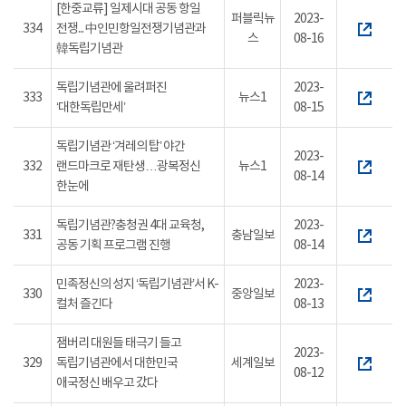
[한중교류] 일제시대 공동 항일
퍼블릭뉴
2023-
334
전쟁... 中인민항일전쟁기념관과
스
08-16
韓독립기념관
독립기념관에 울려퍼진
2023-
333
뉴스1
‘대한독립만세’
08-15
독립기념관 ‘겨레의 탑’ 야간
2023-
332
랜드마크로 재탄생…광복정신
뉴스1
08-14
한눈에
독립기념관?충청권 4대 교육청,
2023-
331
충남일보
공동 기획 프로그램 진행
08-14
민족정신의 성지 ‘독립기념관’서 K-
2023-
330
중앙일보
컬처 즐긴다
08-13
잼버리 대원들 태극기 들고
2023-
329
독립기념관에서 대한민국
세계일보
08-12
애국정신 배우고 갔다