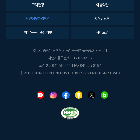
고객헌장
이용약관
개인정보처리방침
저작권정책
이메일무단수집거부
사이트맵
31232 충청남도 천안시 동남구 목천읍 독립기념관로 1
사업자등록번호 : 312-82-02552
고객센터 041-560-0114. FAX 041-557-8167.
ⓒ 2018 THE INDEPENDENCE HALL OF KOREA. ALL RIGHTS RESERVED.