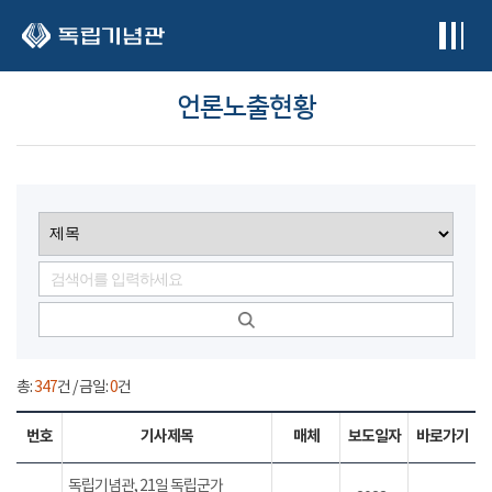
본문 바로가기
언론노출현황
총:
347
건 / 금일:
0
건
번호
기사제목
매체
보도일자
바로가기
독립기념관, 21일 독립군가