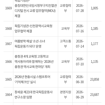
독립기념관-
충칭대한민국임시정부구지진열관
교류협력
2026-
1669
1,005
디지털 전시 교류 업무협약(MOU)
부
07-28
체결
독립기념관-인천광역시교육청
2026-
1668
교육부
1,185
업무협약 체결
07-16
여름방학 해설 ‘소년·소녀
고객소통
2026-
1667
1,177
독립운동가 되다’ 운영
부
07-14
충청권 4개 교육청 고등학교
2026-
1666
역사동아리와 함께하는 ‘2026년
교육부
1,135
07-10
충청권 역사교육 한마당’ 개최
2026년 현충시설 스탬프투어
교류협력
2026-
1665
23,858
‘기억체크인’ 실시
부
06-30
장세윤 제21대 한국독립운동사
경영지원
2026-
1664
23,687
연구소장 임명
부
06-29