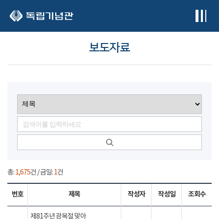
본문 바로가기
보도자료
총:
1,675
건 / 금일:
1
건
번호
제목
작성자
작성일
조회수
제81주년 광복절 맞아