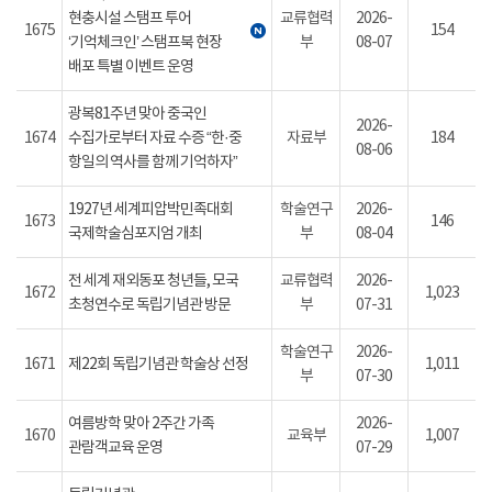
현충시설 스탬프 투어
교류협력
2026-
1675
154
‘기억체크인’ 스탬프북 현장
부
08-07
배포 특별 이벤트 운영
광복81주년 맞아 중국인
2026-
1674
수집가로부터 자료 수증 “한·중
자료부
184
08-06
항일의 역사를 함께 기억하자”
1927년 세계피압박민족대회
학술연구
2026-
1673
146
국제학술심포지엄 개최
부
08-04
전 세계 재외동포 청년들, 모국
교류협력
2026-
1672
1,023
초청연수로 독립기념관 방문
부
07-31
학술연구
2026-
1671
제22회 독립기념관 학술상 선정
1,011
부
07-30
여름방학 맞아 2주간 가족
2026-
1670
교육부
1,007
관람객교육 운영
07-29