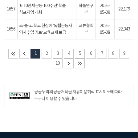
'6·10만세운동 100주년’ 학술
학술연구
2026-
1657
22,179
심포지엄 개최
부
05-29
초·중·고 학교 현장에 ‘독립운동사
교류협력
2026-
1656
22,343
역사수업 키트’ 교육교재 보급
부
05-28
1
2
3
4
5
6
7
8
9
10
공공누리의 공공저작물 자유이용허락 표시제도에 따라
누구나 이용할 수 있습니다.