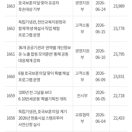
호국보훈의 달 맞아 유공자
경영지원
2026-
1663
23,989
후손대상 기부
부
06-24
독립기념관, 천안교육지원청과
고객소통
2026-
1662
함께 학생 해설사 직업 체험
23,778
부
06-15
프로그램 운영
36개 공공기관과 ‘권역별 개인정보
경영지원
2026-
1661
유·노출 합동 모의훈련’ 통해 공동
23,795
부
06-10
대응체계 강화
6월 호국보훈의 달 맞이 특별 해설
고객소통
2026-
1660
23,931
프로그램 운영
부
06-09
‘100년 전 그날을 보다
2026-
1659
전시부
22,718
6·10만세운동’ 특별기획전 개최
06-05
독립기념관, 호국보훈의 달 계기
교류협력
2026-
1658
2026년 현충시설 스탬프투어
22,433
부
06-04
사전신청 실시