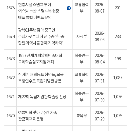
현충시설 스탬프 투어
교류협력
2026-
1675
201
‘기억체크인’ 스탬프북 현장
부
08-07
배포 특별 이벤트 운영
광복81주년 맞아 중국인
2026-
1674
수집가로부터 자료 수증 “한·중
자료부
233
08-06
항일의 역사를 함께 기억하자”
1927년 세계피압박민족대회
학술연구
2026-
1673
198
국제학술심포지엄 개최
부
08-04
전 세계 재외동포 청년들, 모국
교류협력
2026-
1672
1,087
초청연수로 독립기념관 방문
부
07-31
학술연구
2026-
1671
제22회 독립기념관 학술상 선정
1,076
부
07-30
여름방학 맞아 2주간 가족
2026-
1670
교육부
1,075
관람객교육 운영
07-29