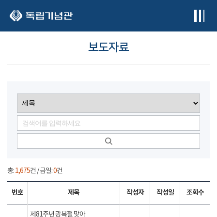
본문 바로가기
보도자료
총:
1,675
건 / 금일:
0
건
번호
제목
작성자
작성일
조회수
제81주년 광복절 맞아