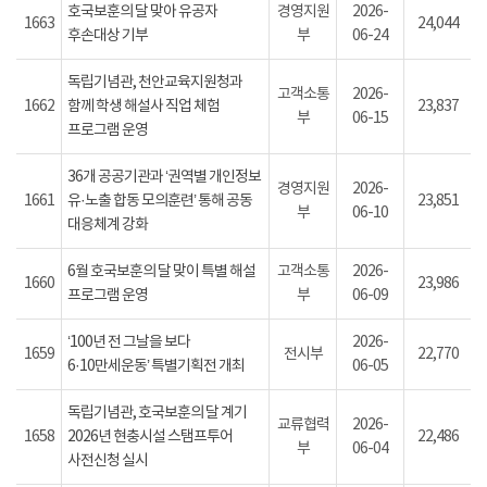
호국보훈의 달 맞아 유공자
경영지원
2026-
1663
24,044
후손대상 기부
부
06-24
독립기념관, 천안교육지원청과
고객소통
2026-
1662
함께 학생 해설사 직업 체험
23,837
부
06-15
프로그램 운영
36개 공공기관과 ‘권역별 개인정보
경영지원
2026-
1661
유·노출 합동 모의훈련’ 통해 공동
23,851
부
06-10
대응체계 강화
6월 호국보훈의 달 맞이 특별 해설
고객소통
2026-
1660
23,986
프로그램 운영
부
06-09
‘100년 전 그날을 보다
2026-
1659
전시부
22,770
6·10만세운동’ 특별기획전 개최
06-05
독립기념관, 호국보훈의 달 계기
교류협력
2026-
1658
2026년 현충시설 스탬프투어
22,486
부
06-04
사전신청 실시