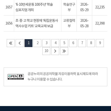
'6·10만세운동 100주년’ 학술
학술연구
2026-
1657
22,235
심포지엄 개최
부
05-29
초·중·고 학교 현장에 ‘독립운동사
교류협력
2026-
1656
22,398
역사수업 키트’ 교육교재 보급
부
05-28
1
2
3
4
5
6
7
8
9
10
공공누리의 공공저작물 자유이용허락 표시제도에 따라
누구나 이용할 수 있습니다.