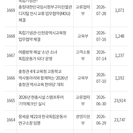
독립기념관-
충칭대한민국임시정부구지진열관
교류협력
2026-
1669
1,071
디지털 전시 교류 업무협약(MOU)
부
07-28
체결
독립기념관-인천광역시교육청
2026-
1668
교육부
1,248
업무협약 체결
07-16
여름방학 해설 ‘소년·소녀
고객소통
2026-
1667
1,237
독립운동가 되다’ 운영
부
07-14
충청권 4개 교육청 고등학교
2026-
1666
역사동아리와 함께하는 ‘2026년
교육부
1,192
07-10
충청권 역사교육 한마당’ 개최
2026년 현충시설 스탬프투어
교류협력
2026-
1665
23,914
‘기억체크인’ 실시
부
06-30
장세윤 제21대 한국독립운동사
경영지원
2026-
1664
23,747
연구소장 임명
부
06-29