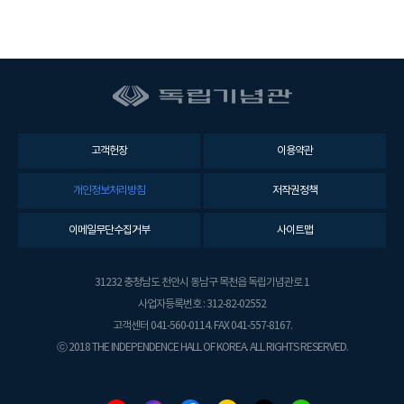
고객헌장
이용약관
개인정보처리방침
저작권정책
이메일무단수집거부
사이트맵
31232 충청남도 천안시 동남구 목천읍 독립기념관로 1
사업자등록번호 : 312-82-02552
고객센터 041-560-0114. FAX 041-557-8167.
ⓒ 2018 THE INDEPENDENCE HALL OF KOREA. ALL RIGHTS RESERVED.