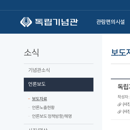
본문 바로가기
관람편의시설
소식
보도
기념관소식
언론보도
독립
작성자 
보도자료
(사
언론노출현황
(사진
언론보도 정책방향/해명