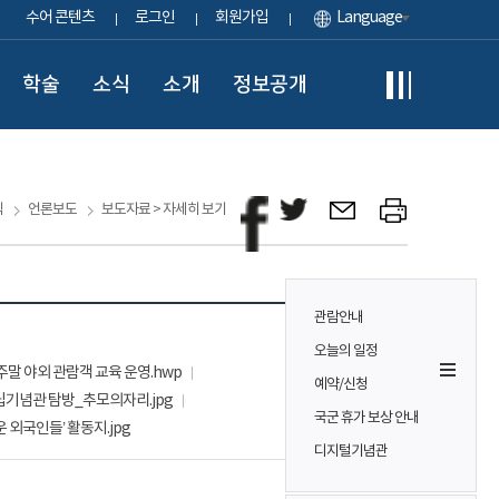
수어 콘텐츠
로그인
회원가입
Language
학술
소식
소개
정보공개
식
언론보도
보도자료 > 자세히 보기
관람안내
오늘의 일정
주말 야외 관람객 교육 운영.hwp
예약/신청
립기념관 탐방_추모의자리.jpg
국군 휴가 보상 안내
 외국인들’ 활동지.jpg
디지털기념관