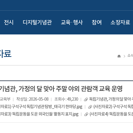
전시
디지털기념관
교육·행사
참여
소장자료
자료
소
기념관, 가정의 달 맞아 주말 야외 관람객 교육 운영
: 교육부
작성일 : 2026-05-08
조회수 : 49,230
독립기념관, 가정의 달 맞아 
진자료1) 구석구석 독립기념관 탐방_태극기 한마당.jpg
(사진자료2) 구석구석 독
자료3) ‘독립운동을 도운 외국인들’ 활동지 표지.jpg
(사진자료4) ‘독립운동을 도운