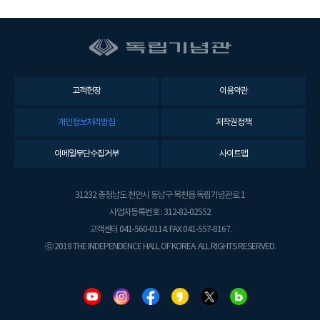
고객헌장
이용약관
개인정보처리방침
저작권정책
이메일무단수집거부
사이트맵
31232 충청남도 천안시 동남구 목천읍 독립기념관로 1
사업자등록번호 : 312-82-02552
고객센터 041-560-0114. FAX 041-557-8167.
ⓒ 2018 THE INDEPENDENCE HALL OF KOREA. ALL RIGHTS RESERVED.