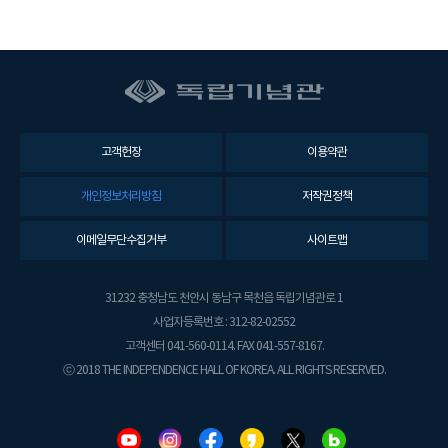
고객헌장
이용약관
개인정보처리방침
저작권정책
이메일무단수집거부
사이트맵
31232 충청남도 천안시 동남구 목천읍 독립기념관로 1
사업자등록번호 : 312-82-02552
고객센터 041-560-0114. FAX 041-557-8167.
ⓒ 2018 THE INDEPENDENCE HALL OF KOREA. ALL RIGHTS RESERVED.