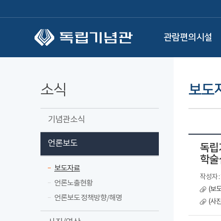
본문 바로가기
관람편의시설
소식
보도
기념관소식
언론보도
독립
학술
보도자료
작성자 
언론노출현황
(보
언론보도 정책방향/해명
(사진