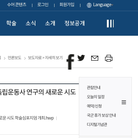
수어 콘텐츠
로그인
회원가입
Language
학술
소식
소개
정보공개
식
언론보도
보도자료 > 자세히 보기
관람안내
독립운동사 연구의 새로운 시도
오늘의 일정
예약/신청
국군 휴가 보상 안내
운 시도 학술심포지엄 개최.hwp
디지털기념관