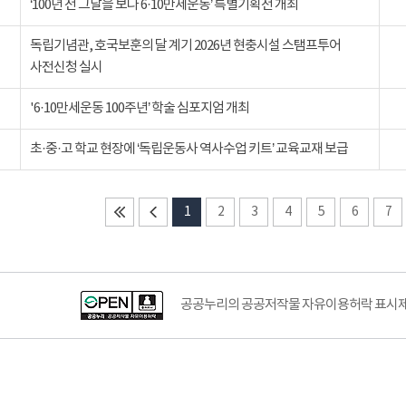
‘100년 전 그날을 보다 6·10만세운동’ 특별기획전 개최
독립기념관, 호국보훈의 달 계기 2026년 현충시설 스탬프투어
사전신청 실시
'6·10만세운동 100주년’ 학술 심포지엄 개최
초·중·고 학교 현장에 ‘독립운동사 역사수업 키트’ 교육교재 보급
1
2
3
4
5
6
7
공공누리의 공공저작물 자유이용허락 표시제도