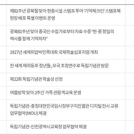
제81주년 광복절 맞아 현충시설 스탬프 투어 ‘기억체크인’ 스탬프북
현장 배포 특별 이벤트 운영
광복81주년 맞아 중국인 수집가로부터 자료 수증 “한·중 항일의
역사를 함께 기억하자”
1927년 세계피압박민족대회 국제학술심포지엄 개최
전 세계 재외동포 청년들, 모국 초청연수로 독립기념관 방문
제22회 독립기념관 학술상 선정
여름방학 맞아 2주간 가족 관람객교육 운영
독립기념관-충칭대한민국임시정부구지진열관 디지털 전시 교류
업무협약(MOU) 체결
독립기념관-인천광역시교육청 업무협약 체결