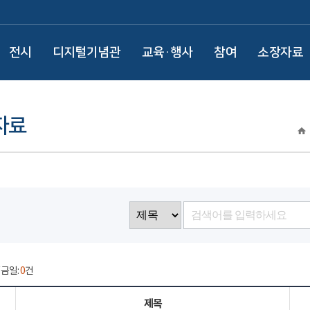
전시
디지털기념관
교육·행사
참여
소장자료
자료
/ 금일:
0
건
제목