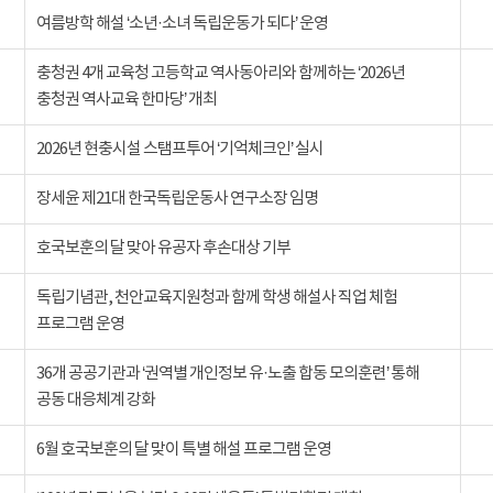
여름방학 해설 ‘소년·소녀 독립운동가 되다’ 운영
충청권 4개 교육청 고등학교 역사동아리와 함께하는 ‘2026년
충청권 역사교육 한마당’ 개최
2026년 현충시설 스탬프투어 ‘기억체크인’ 실시
장세윤 제21대 한국독립운동사 연구소장 임명
호국보훈의 달 맞아 유공자 후손대상 기부
독립기념관, 천안교육지원청과 함께 학생 해설사 직업 체험
프로그램 운영
36개 공공기관과 ‘권역별 개인정보 유·노출 합동 모의훈련’ 통해
공동 대응체계 강화
6월 호국보훈의 달 맞이 특별 해설 프로그램 운영