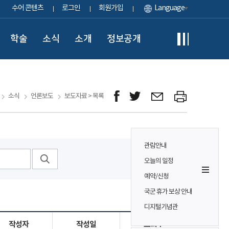
수어 콘텐츠
로그인
회원가입
Language
학술
소식
소개
정보공개
소식
언론보도
보도자료 > 목록
관람안내
오늘의 일정
예약/신청
국군 휴가 보상 안내
디지털기념관
작성자
작성일
조회수