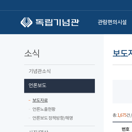
본문 바로가기
관람편의시설
소식
보도
기념관소식
언론보도
보도자료
언론노출현황
총:
1,675
건 
언론보도 정책방향/해명
번호