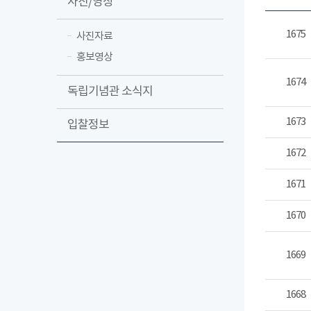
사진/영상
1675
사진자료
홍보영상
1674
독립기념관 소식지
1673
입찰정보
1672
1671
1670
1669
1668