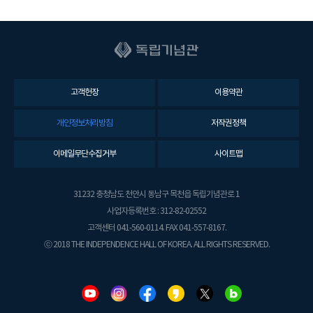
고객헌장
이용약관
개인정보처리방침
저작권정책
이메일무단수집거부
사이트맵
31232 충청남도 천안시 동남구 목천읍 독립기념관로 1
사업자등록번호 : 312-82-02552
고객센터 041-560-0114. FAX 041-557-8167.
ⓒ 2018 THE INDEPENDENCE HALL OF KOREA. ALL RIGHTS RESERVED.