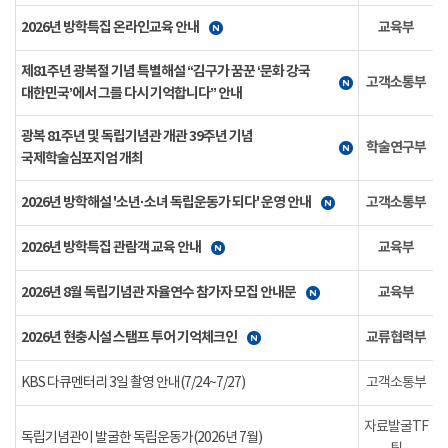
2026년 방학특집 온라인교육 안내
교육부
제81주년 광복절 기념 특별해설 “김구가 꿈꾼 ‘문화 강국
고객소통부
대한민국’에서 그를 다시 기억합니다” 안내
광복 81주년 및 독립기념관 개관 39주년 기념
학술연구부
국제학술심포지엄 개최
2026년 방학해설 '소년·소녀 독립운동가 되다' 운영 안내
고객소통부
2026년 방학특집 관람객 교육 안내
교육부
2026년 8월 독립기념관 자율연수 참가자 모집 안내문
교육부
2026년 현충시설 스탬프 투어 기억체크인
교류협력부
KBS 다큐멘터리 3일 촬영 안내(7/24~7/27)
고객소통부
자료발굴TF
독립기념관이 발굴한 독립운동가(2026년 7월)