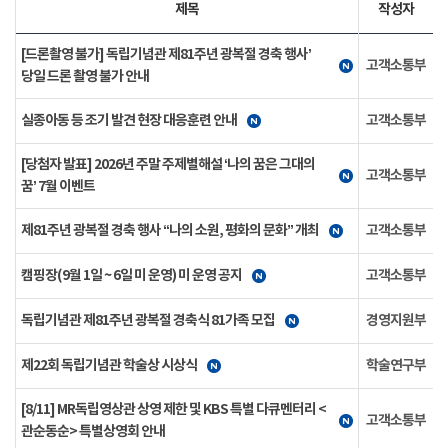
제목
작성자
[드론촬영 불가] 독립기념관 제81주년 광복절 경축 행사’
고객소통부
당일 드론 촬영 불가 안내
실종아동 등 조기 발견 현장 대응훈련 안내
고객소통부
[당첨자 발표] 2026년 주말 주제별해설 ‘나의 꿈은 그대의
고객소통부
꿈’ 7월 이벤트
제81주년 광복절 경축 행사 “나의 소원, 평화의 문화” 개최
고객소통부
캠핑장(9월 1일 ~ 6일 미 운영) 미 운영 공지
고객소통부
독립기념관 제81주년 광복절 경축식 81가족 모집
경영지원부
제22회 독립기념관 학술상 시상식
학술연구부
[8/11] MR독립영상관 상영 제한 및 KBS 특별 다큐멘터리 <
고객소통부
관순동순> 특별상영회 안내