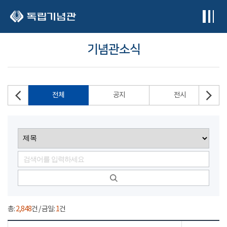
본문 바로가기
기념관소식
전체
공지
전시
총:
2,848
건 / 금일:
1
건