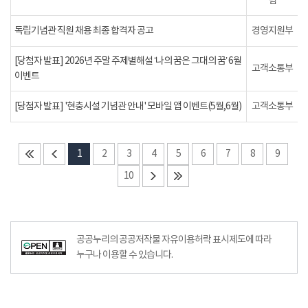
팀
독립기념관 직원 채용 최종 합격자 공고
경영지원부
[당첨자 발표] 2026년 주말 주제별해설 ‘나의 꿈은 그대의 꿈’ 6월
고객소통부
이벤트
[당첨자 발표] '현충시설 기념관 안내' 모바일 앱 이벤트(5월,6월)
고객소통부
1
2
3
4
5
6
7
8
9
10
공공누리의 공공저작물 자유이용허락 표시제도에 따라
누구나 이용할 수 있습니다.